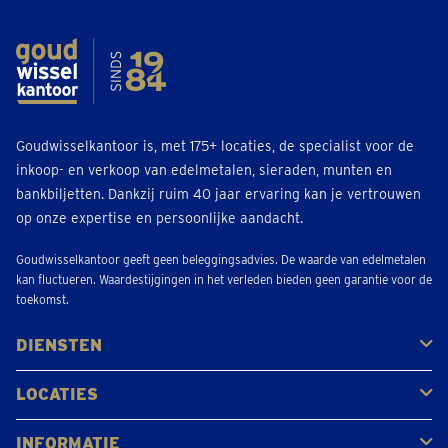
Goudwisselkantoor is, met 175+ locaties, de specialist voor de
inkoop- en verkoop van edelmetalen, sieraden, munten en
bankbiljetten. Dankzij ruim 40 jaar ervaring kan je vertrouwen
op onze expertise en persoonlijke aandacht.
Goudwisselkantoor geeft geen beleggingsadvies. De waarde van edelmetalen
kan fluctueren. Waardestijgingen in het verleden bieden geen garantie voor de
toekomst.
DIENSTEN
Kopen
Verkopen
Veilen
LOCATIES
Antwerpen
Brugge
Kapellen
Leuven
Mol
Schilde
Sint-Niklaas
Bekijk alle locaties
INFORMATIE