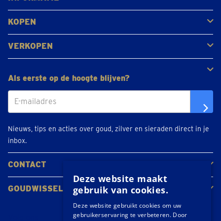
Veelgestelde vragen
Klantbeoordelingen
KOPEN
Goud kopen
Platina en palladium kopen
Zilver kopen
VERKOPEN
Gouden juwelen
Gouden munten
Gouden staven
Als eerste op de hoogte blijven?
Nieuws, tips en acties over goud, zilver en sieraden direct in je
inbox.
CONTACT
Neem contact op
Maak een afspraak
Locaties
Deze website maakt
GOUDWISSELKANTOOR
gebruik van cookies.
Over ons
Nieuws
Deze website gebruikt cookies om uw
gebruikerservaring te verbeteren. Door
Volg ons