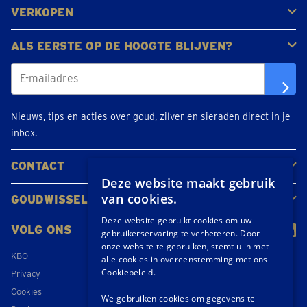
VERKOPEN
Gouden juwelen
Gouden munten
Gouden staven
ALS EERSTE OP DE HOOGTE BLIJVEN?
Nieuws, tips en acties over goud, zilver en sieraden direct in je
inbox.
CONTACT
Deze website maakt gebruik
Neem contact op
Maak een afspraak
Locaties
van cookies.
GOUDWISSELKANTOOR
Over ons
Nieuws
Deze website gebruikt cookies om uw
VOLG ONS
gebruikerservaring te verbeteren. Door
onze website te gebruiken, stemt u in met
KBO
alle cookies in overeenstemming met ons
Cookiebeleid.
Privacy
Cookies
We gebruiken cookies om gegevens te