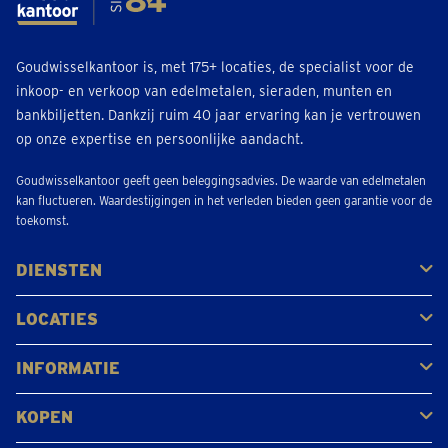
Goudwisselkantoor is, met 175+ locaties, de specialist voor de
inkoop- en verkoop van edelmetalen, sieraden, munten en
bankbiljetten. Dankzij ruim 40 jaar ervaring kan je vertrouwen
op onze expertise en persoonlijke aandacht.
Goudwisselkantoor geeft geen beleggingsadvies. De waarde van edelmetalen
kan fluctueren. Waardestijgingen in het verleden bieden geen garantie voor de
toekomst.
DIENSTEN
Kopen
Verkopen
Veilen
LOCATIES
Antwerpen
Brugge
Kapellen
Leuven
Mol
Schilde
Sint-Niklaas
Bekijk alle locaties
INFORMATIE
Veelgestelde vragen
Klantbeoordelingen
KOPEN
Goud kopen
Platina en palladium kopen
Zilver kopen