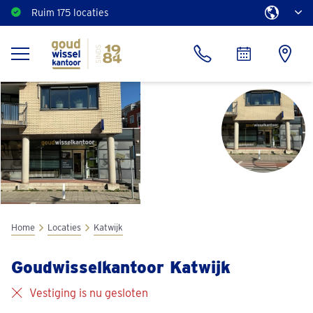
Ruim 175 locaties
Home
Locaties
Katwijk
Goudwisselkantoor Katwijk
Vestiging is nu gesloten