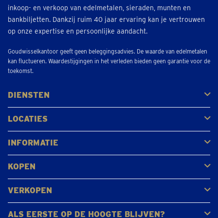
inkoop- en verkoop van edelmetalen, sieraden, munten en
bankbiljetten. Dankzij ruim 40 jaar ervaring kan je vertrouwen
op onze expertise en persoonlijke aandacht.
Goudwisselkantoor geeft geen beleggingsadvies. De waarde van edelmetalen
kan fluctueren. Waardestijgingen in het verleden bieden geen garantie voor de
toekomst.
DIENSTEN
Kopen
Verkopen
Veilen
LOCATIES
Antwerpen
Brugge
Kapellen
Leuven
Mol
Schilde
Sint-Niklaas
Bekijk alle locaties
INFORMATIE
Veelgestelde vragen
Klantbeoordelingen
KOPEN
Goud kopen
Platina en palladium kopen
Zilver kopen
VERKOPEN
Gouden juwelen
Gouden munten
Gouden staven
ALS EERSTE OP DE HOOGTE BLIJVEN?