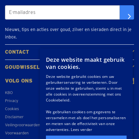
Nieuws, tips en acties over goud, zilver en sieraden direct in je
inbox.
CONTACT
Deze website maakt gebruik
Neem contact op
Maak een afspraak
Locaties
van cookies.
GOUDWISSELKANTOOR
Over ons
Nieuws
Deze website gebruikt cookies om uw
VOLG ONS
gebruikerservaring te verbeteren. Door
onze website te gebruiken, stemt u in met
KBO
alle cookies in overeenstemming met ons
Cookiebeleid.
Privacy
Cookies
We gebruiken cookies om gegevens te
Disclaimer
verzamelen met als doel het personaliseren
en meten van de effectiviteit van onze
Veilingvoorwaarden
advertenties.
Lees verder
Voorwaarden