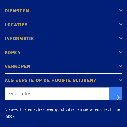
DIENSTEN
Kopen
Verkopen
Veilen
LOCATIES
Antwerpen
Brugge
Kapellen
Leuven
Mol
Schilde
Sint-Niklaas
Bekijk alle locaties
INFORMATIE
Veelgestelde vragen
Klantbeoordelingen
KOPEN
Goud kopen
Platina en palladium kopen
Zilver kopen
VERKOPEN
Gouden juwelen
Gouden munten
Gouden staven
ALS EERSTE OP DE HOOGTE BLIJVEN?
Nieuws, tips en acties over goud, zilver en sieraden direct in je
inbox.