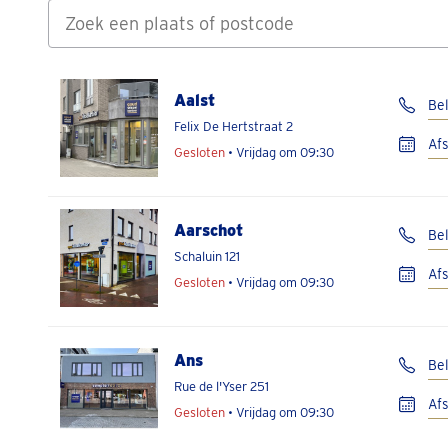
Aalst
Bel
Felix De Hertstraat 2
Af
Gesloten
• Vrijdag om 09:30
Aarschot
Bel
Schaluin 121
Af
Gesloten
• Vrijdag om 09:30
Ans
Be
Rue de l'Yser 251
Af
Gesloten
• Vrijdag om 09:30