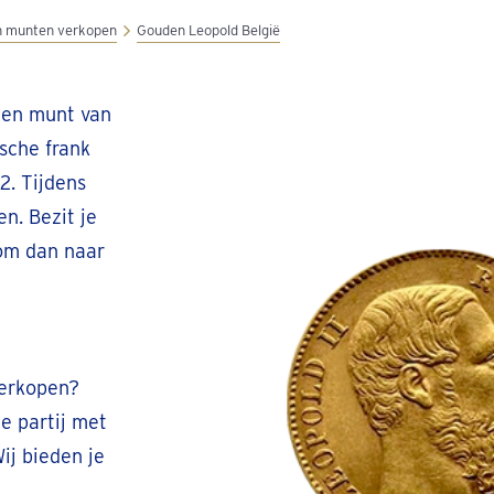
 munten verkopen
Gouden Leopold België
den munt van
sche frank
2. Tijdens
n. Bezit je
om dan naar
verkopen?
e partij met
ij bieden je