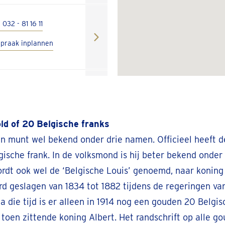
 032 - 81 16 11
spraak inplannen
l 03 808 20 48
spraak inplannen
ld of 20 Belgische franks
en munt wel bekend onder drie namen. Officieel heeft
ische frank. In de volksmond is hij beter bekend onde
l 011936526
rdt ook wel de ‘Belgische Louis’ genoemd, naar konin
spraak inplannen
d geslagen van 1834 tot 1882 tijdens de regeringen va
a die tijd is er alleen in 1914 nog een gouden 20 Belgis
 toen zittende koning Albert. Het randschrift op alle g
l 033187455