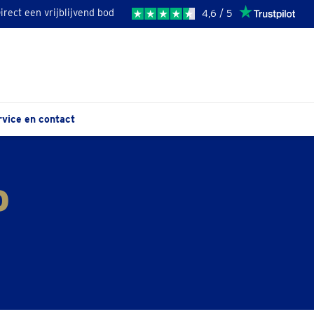
irect een vrijblijvend bod
4,6 / 5
rvice en contact
D