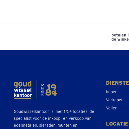
Dendermonde
Be
Lindanusstraat 1
Af
Gesloten
• Vrijdag om 09:30
Diest
Be
Koningin Astridlaan 2
Af
Gesloten
• Vrijdag om 09:30
DIENST
Dilbeek
Kopen
Be
Ninoofsesteenweg 142
Verkopen
Af
Gesloten
• Vrijdag om 09:30
Veilen
Goudwisselkantoor is, met 175+ locaties, de
specialist voor de inkoop- en verkoop van
LOCATIE
edelmetalen, sieraden, munten en
Eeklo