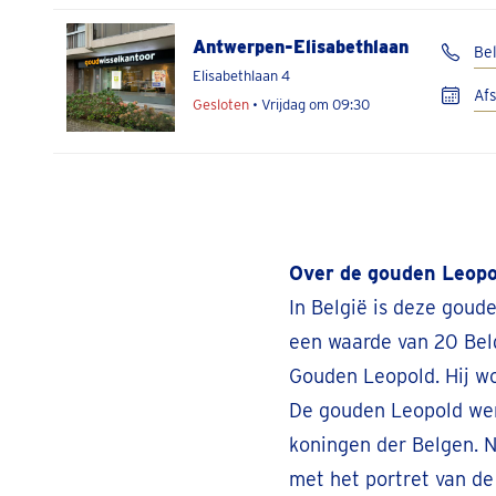
Antwerpen-Elisabethlaan
Bel
Elisabethlaan 4
Af
Gesloten
• Vrijdag om 09:30
Antwerpen-Nationalestraat
Be
Nationalestraat 64
Af
Gesloten
• Vrijdag om 09:30
Over de gouden Leopo
In België is deze goud
Beringen
een waarde van 20 Belg
Be
Koolmijnlaan 362
Gouden Leopold. Hij wo
Af
Gesloten
• Vrijdag om 09:30
De gouden Leopold wer
koningen der Belgen. N
met het portret van de
Brasschaat
Be