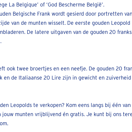
tège La Belgique’ of ‘God Bescherme België’.
spraak inplannen
uden Belgische Frank wordt gesierd door portretten v
zijde van de munten wisselt. De eerste gouden Leopold
nbladeren. De latere uitgaven van de gouden 20 franks
l +3289391549
.
spraak inplannen
ft ook twee broertjes en een neefje. De gouden 20 fr
l 050 - 34 67 46
k en de Italiaanse 20 Lire zijn in gewicht en zuiverheid 
spraak inplannen
den Leopolds te verkopen? Kom eens langs bij één van 
 071 - 32 37 06
 jouw munten vrijblijvend én gratis. Je kunt bij ons ter
kom.
spraak inplannen