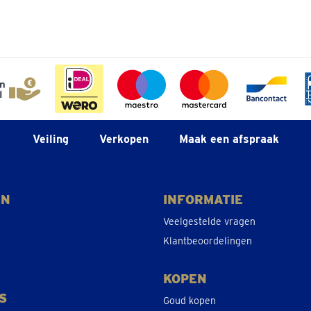
l 05 228 01 44
spraak inplannen
l 013 48 01 48
Veiling
Verkopen
Maak een afspraak
spraak inplannen
EN
INFORMATIE
Veelgestelde vragen
l 028-941347
Klantbeoordelingen
spraak inplannen
KOPEN
S
Goud kopen