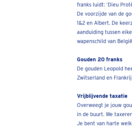
Bredabaan 285
franks luidt: ‘Dieu Pro
Af
Gesloten
• Vrijdag om 09:30
De voorzijde van de go
1&2 en Albert. De keer
aanduiding tussen eike
Bree
Be
wapenschild van België
Rode Kruislaan 46
Af
Gesloten
• Vrijdag om 09:30
Gouden 20 franks
De gouden Leopold hee
Brugge
Be
Zwitserland en Frankrij
Hoefijzerlaan 51
Af
Gesloten
• Vrijdag om 09:30
Vrijblijvende taxatie
Overweegt je jouw gou
Charleroi
Bel
in de buurt. We taxeren
Rue de Mons 4 Tegenover de metro
van Charleroi West
Je bent van harte wel
Af
Gesloten
• Vrijdag om 09:30