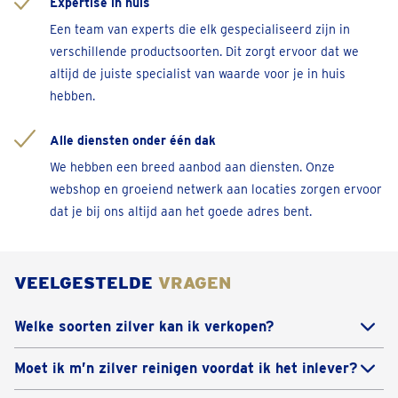
Expertise in huis
Elisabethlaan 4
Een team van experts die elk gespecialiseerd zijn in
Geopend
• Sluit om 17:30
verschillende productsoorten. Dit zorgt ervoor dat we
Bel 032 - 81 16 11
altijd de juiste specialist van waarde voor je in huis
hebben.
Afspraak inplannen
Alle diensten onder één dak
Antwerpen-Nationalestraat
We hebben een breed aanbod aan diensten. Onze
Nationalestraat 64
webshop en groeiend netwerk aan locaties zorgen ervoor
Geopend
• Sluit om 17:30
dat je bij ons altijd aan het goede adres bent.
Bel 03 808 20 48
Afspraak inplannen
VEELGESTELDE
VRAGEN
Beringen
Welke soorten zilver kan ik verkopen?
Koolmijnlaan 362
Bij Goudwisselkantoor kun je verschillende soorten
Geopend
• Sluit om 17:30
Moet ik m’n zilver reinigen voordat ik het inlever?
zilver verkopen, zoals:
Je hoeft je zilver niet te reinigen voordat je het
Bel 011936526