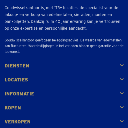
Goudwisselkantoor is, met 175+ locaties, de specialist voor de
Geraardsbergen
inkoop- en verkoop van edelmetalen, sieraden, munten en
Grotestraat 56
bankbiljetten. Dankzij ruim 40 jaar ervaring kan je vertrouwen
Geopend
• Sluit om 17:30
op onze expertise en persoonlijke aandacht.
Bel 054-895108
Goudwisselkantoor geeft geen beleggingsadvies. De waarde van edelmetalen
kan fluctueren. Waardestijgingen in het verleden bieden geen garantie voor de
Afspraak inplannen
toekomst.
DIENSTEN
Gerpinnes
Rue de la blanche borne 2C
Kopen
Verkopen
Veilen
LOCATIES
Geopend
• Sluit om 17:30
Antwerpen
Brugge
Kapellen
Leuven
Mol
Schilde
Sint-Niklaas
Bekijk alle locaties
Bel 071499059
INFORMATIE
Afspraak inplannen
Veelgestelde vragen
Klantbeoordelingen
KOPEN
Goud kopen
Platina en palladium kopen
Zilver kopen
VERKOPEN