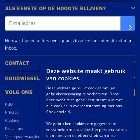
Gouden juwelen
Gouden munten
Gouden staven
ALS EERSTE OP DE HOOGTE BLIJVEN?
Nieuws, tips en acties over goud, zilver en sieraden direct in je
inbox.
CONTACT
Deze website maakt gebruik
Neem contact op
Maak een afspraak
Locaties
van cookies.
GOUDWISSELKANTOOR
Over ons
Nieuws
Deze website gebruikt cookies om uw
VOLG ONS
gebruikerservaring te verbeteren. Door
onze website te gebruiken, stemt u in met
KBO
alle cookies in overeenstemming met ons
Cookiebeleid.
Privacy
Cookies
We gebruiken cookies om gegevens te
Disclaimer
verzamelen met als doel het personaliseren
en meten van de effectiviteit van onze
Veilingvoorwaarden