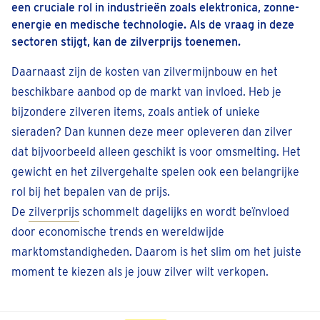
een cruciale rol in industrieën zoals elektronica, zonne-
Eeklo
energie en medische technologie. Als de vraag in deze
Markt 33
sectoren stijgt, kan de zilverprijs toenemen.
Geopend
• Sluit om 17:30
Daarnaast zijn de kosten van zilvermijnbouw en het
Bel + 32 94961479
beschikbare aanbod op de markt van invloed. Heb je
Afspraak inplannen
bijzondere zilveren items, zoals antiek of unieke
sieraden? Dan kunnen deze meer opleveren dan zilver
Erpe-Mere
dat bijvoorbeeld alleen geschikt is voor omsmelting. Het
Gentsesteenweg 44
gewicht en het zilvergehalte spelen ook een belangrijke
Geopend
• Sluit om 17:30
rol bij het bepalen van de prijs.
Bel 053 896160
De
zilverprijs
schommelt dagelijks en wordt beïnvloed
door economische trends en wereldwijde
Afspraak inplannen
marktomstandigheden. Daarom is het slim om het juiste
moment te kiezen als je jouw zilver wilt verkopen.
Genk
Europalaan 57
Geopend
• Sluit om 17:30