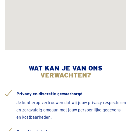
Afspraak inplannen
Aarschot
Schaluin 121
Geopend
• Sluit om 17:30
Bel 016 - 98 02 39
Afspraak inplannen
WAT KAN JE VAN ONS
VERWACHTEN?
Ans
Rue de l'Yser 251
Geopend
• Sluit om 17:30
Privacy en discretie gewaarborgd
Bel 04 2954508
Je kunt erop vertrouwen dat wij jouw privacy respecteren
Afspraak inplannen
en zorgvuldig omgaan met jouw persoonlijke gegevens
en kostbaarheden.
Antwerpen-Elisabethlaan