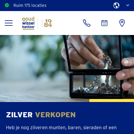
Ruim 175 locaties
Direct een vrijblijvend bod
ZILVER
VERKOPEN
Heb je nog zilveren munten, baren, sieraden of een