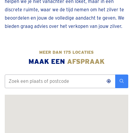
helpen we je niet vanachter een loket, maar in een
discrete ruimte, waar we de tijd nemen om het zilver te
beoordelen en jouw de volledige aandacht te geven. We
bieden graag advies over het verkopen van jouw zilver.
MEER DAN 175 LOCATIES
MAAK EEN
AFSPRAAK
Aalst
Felix De Hertstraat 2
Geopend
• Sluit om 17:30
Bel 053 - 80 17 48