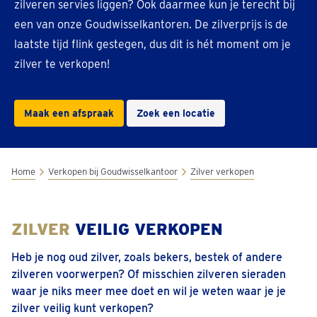
zilveren servies liggen? Ook daarmee kun je terecht bij
een van onze Goudwisselkantoren. De zilverprijs is de
laatste tijd flink gestegen, dus dit is hét moment om je
zilver te verkopen!
Maak een afspraak
Zoek een locatie
Home
Verkopen bij Goudwisselkantoor
Zilver verkopen
ZILVER
VEILIG VERKOPEN
Heb je nog oud zilver, zoals bekers, bestek of andere
zilveren voorwerpen? Of misschien zilveren sieraden
waar je niks meer mee doet en wil je weten waar je je
zilver veilig kunt verkopen?