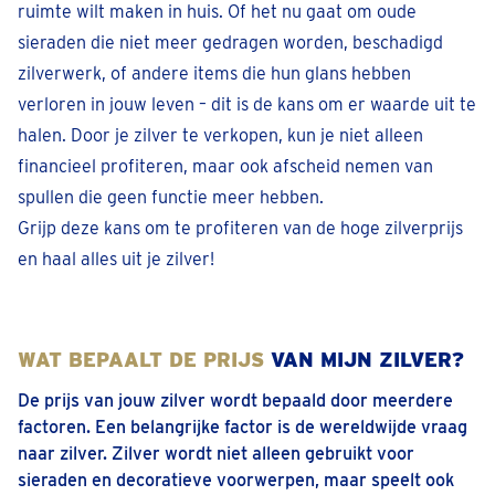
Bel 05 228 01 44
ruimte wilt maken in huis. Of het nu gaat om oude
Als de streep blijft staan en wordt het felrood of
sieraden die niet meer gedragen worden, beschadigd
roodbruin wordt? Dan is het voorwerp of sieraad
Afspraak inplannen
zilverwerk, of andere items die hun glans hebben
gemaakt van echt zilver. Hoe roder de streep is, des
verloren in jouw leven – dit is de kans om er waarde uit te
te zuiverder is de legering.
Diest
halen. Door je zilver te verkopen, kun je niet alleen
Koningin Astridlaan 2
financieel profiteren, maar ook afscheid nemen van
6.
Professionele beoordeling
Geopend
• Sluit om 17:30
spullen die geen functie meer hebben.
Voor de meest betrouwbare methode kun je het
Bel 013 48 01 48
Grijp deze kans om te profiteren van de hoge zilverprijs
voorwerp laten testen door een professional met
Afspraak inplannen
en haal alles uit je zilver!
geavanceerde apparatuur.
Dilbeek
Ninoofsesteenweg 142
WAT BEPAALT DE
PRIJS
VAN MIJN ZILVER?
Geopend
• Sluit om 17:30
De prijs van jouw zilver wordt bepaald door meerdere
Bel 028-941347
factoren. Een belangrijke factor is de wereldwijde vraag
naar zilver. Zilver wordt niet alleen gebruikt voor
Afspraak inplannen
sieraden en decoratieve voorwerpen, maar speelt ook