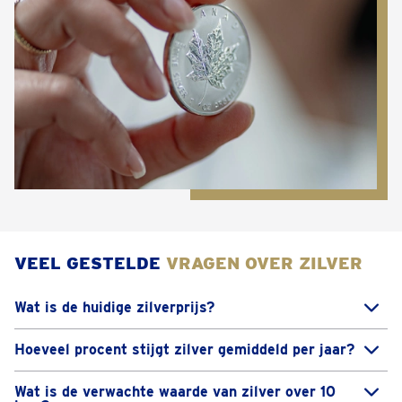
VEEL GESTELDE
VRAGEN OVER ZILVER
Wat is de huidige zilverprijs?
De zilverprijs kan variëren afhankelijk van
Hoeveel procent stijgt zilver gemiddeld per jaar?
verschillende factoren zoals vraag en aanbod,
De gemiddelde jaarlijkse stijging van de zilverprijs
geopolitieke ontwikkelingen en economische
Wat is de verwachte waarde van zilver over 10
kan fluctueren en wordt beïnvloed door