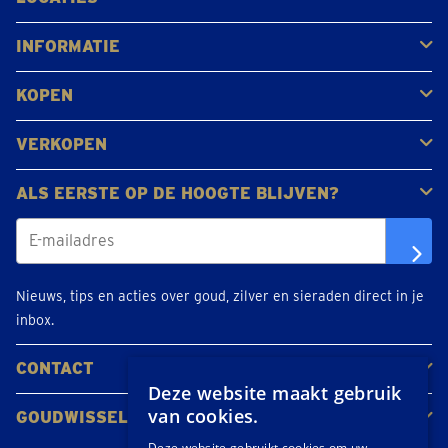
Antwerpen
Brugge
Kapellen
Leuven
Mol
Schilde
Sint-Niklaas
Bekijk alle locaties
INFORMATIE
Veelgestelde vragen
Klantbeoordelingen
KOPEN
Goud kopen
Platina en palladium kopen
Zilver kopen
VERKOPEN
Gouden juwelen
Gouden munten
Gouden staven
ALS EERSTE OP DE HOOGTE BLIJVEN?
Nieuws, tips en acties over goud, zilver en sieraden direct in je
inbox.
CONTACT
Deze website maakt gebruik
Neem contact op
Maak een afspraak
Locaties
van cookies.
GOUDWISSELKANTOOR
Over ons
Nieuws
Deze website gebruikt cookies om uw