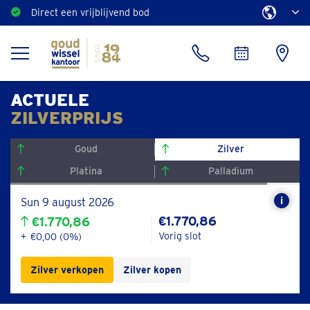
Direct een vrijblijvend bod
ACTUELE
ZILVERPRIJS
Goud
Zilver
Platina
Palladium
Sun 9 august 2026
De
€1.770,86
€1.770,86
slotko
is
Vorig slot
€0,00 (0%)
de
prijs
Zilver verkopen
Zilver kopen
van
goud
aan