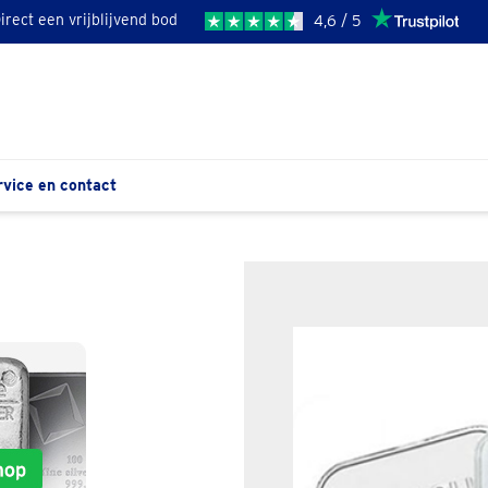
irect een vrijblijvend bod
4,6 / 5
rvice en contact