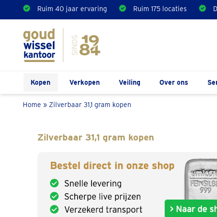
Ruim 40 jaar ervaring
Ruim 175 locaties
D
Kopen
Verkopen
Veiling
Over ons
Se
Home
»
Zilverbaar 31,1 gram kopen
Zilverbaar 31,1 gram kopen