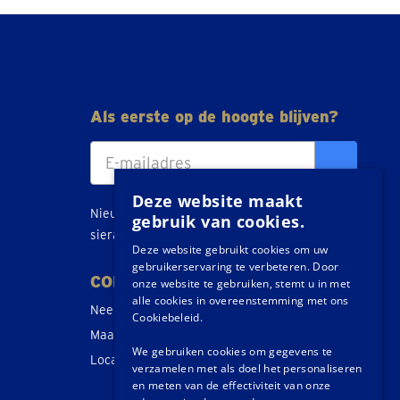
Als eerste op de hoogte blijven?
Deze website maakt
Nieuws, tips en acties over goud, zilver en
gebruik van cookies.
sieraden direct in je inbox.
Deze website gebruikt cookies om uw
gebruikerservaring te verbeteren. Door
CONTACT
onze website te gebruiken, stemt u in met
alle cookies in overeenstemming met ons
Neem contact op
Cookiebeleid.
Maak een afspraak
We gebruiken cookies om gegevens te
Locaties
verzamelen met als doel het personaliseren
en meten van de effectiviteit van onze