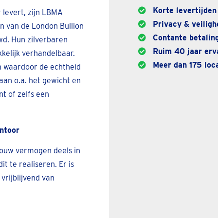
Korte levertijden
 levert, zijn LBMA
Privacy & veiligh
en van de London Bullion
Contante betaling
wd. Hun zilverbaren
Ruim 40 jaar erva
kkelijk verhandelbaar.
Meer dan 175 loca
en waardoor de echtheid
aan o.a. het gewicht en
t of zelfs een
antoor
jouw vermogen deels in
it te realiseren. Er is
vrijblijvend van