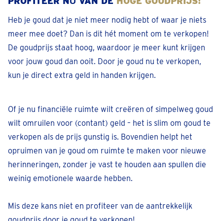
PROFITEER NÚ VAN DE
HOGE GOUDPRIJS!
expertise om de echtheid te bepalen.
Contact opnemen >
Heb je goud dat je niet meer nodig hebt of waar je niets
Dendermonde
meer mee doet? Dan is dit hét moment om te verkopen!
Lindanusstraat 1
De goudprijs staat hoog, waardoor je meer kunt krijgen
Sluit binnenkort
• Open tot 17:30
voor jouw goud dan ooit. Door je goud nu te verkopen,
Bel 05 228 01 44
kun je direct extra geld in handen krijgen.
Afspraak inplannen
Of je nu financiële ruimte wilt creëren of simpelweg goud
Diest
wilt omruilen voor (contant) geld – het is slim om goud te
Koningin Astridlaan 2
verkopen als de prijs gunstig is. Bovendien helpt het
Sluit binnenkort
• Open tot 17:30
opruimen van je goud om ruimte te maken voor nieuwe
Bel 013 48 01 48
herinneringen, zonder je vast te houden aan spullen die
weinig emotionele waarde hebben.
Afspraak inplannen
Mis deze kans niet en profiteer van de aantrekkelijk
Dilbeek
goudprijs door je goud te verkopen!