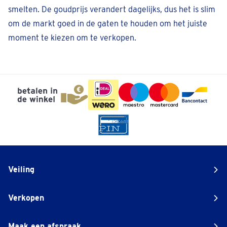
smelten. De goudprijs verandert dagelijks, dus het is slim
Afspraak inplannen
om de markt goed in de gaten te houden om het juiste
moment te kiezen om te verkopen.
Genk
Europalaan 57
Sluit binnenkort
• Open tot 17:30
Bel 089 39 35 62
Afspraak inplannen
Gent
Sint-Lievenspoortstraat 305
Sluit binnenkort
• Open tot 17:30
Veiling
Bel 092 - 33 45 54
Afspraak inplannen
Verkopen
Maak een afspraak
Gent Sint Denijs Westrem