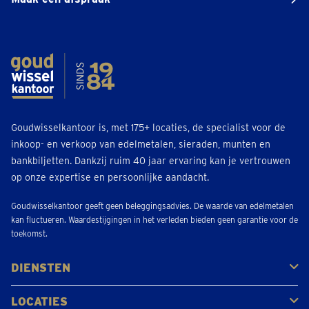
Derbystraat 45 Tegenover tankstation Q8
Sluit binnenkort
• Open tot 17:30
Bel 093966325
Afspraak inplannen
Geraardsbergen
Goudwisselkantoor is, met 175+ locaties, de specialist voor de
Grotestraat 56
inkoop- en verkoop van edelmetalen, sieraden, munten en
bankbiljetten. Dankzij ruim 40 jaar ervaring kan je vertrouwen
Sluit binnenkort
• Open tot 17:30
op onze expertise en persoonlijke aandacht.
Bel 054-895108
Goudwisselkantoor geeft geen beleggingsadvies. De waarde van edelmetalen
Afspraak inplannen
kan fluctueren. Waardestijgingen in het verleden bieden geen garantie voor de
toekomst.
Gerpinnes
DIENSTEN
Rue de la blanche borne 2C
Kopen
Verkopen
Veilen
Sluit binnenkort
• Open tot 17:30
LOCATIES
Bel 071499059