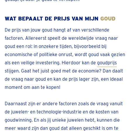
Ninoofsesteenweg 142
Sluit binnenkort
• Open tot 17:30
WAT BEPAALT DE PRIJS VAN MIJN
GOUD
Bel 028-941347
De prijs van jouw goud hangt af van verschillende
Afspraak inplannen
factoren. Allereerst speelt de wereldwijde vraag naar
goud een rol: in onzekere tijden, bijvoorbeeld bij
Eeklo
economische of politieke onrust, wordt goud vaak gezien
Markt 33
als een veilige investering. Hierdoor kan de
goudprijs
Sluit binnenkort
• Open tot 17:30
stijgen. Gaat het juist goed met de economie? Dan daalt
Bel + 32 94961479
de vraag naar goud en kan de prijs lager zijn, een ideaal
Afspraak inplannen
moment om aan te kopen!
Erpe-Mere
Daarnaast zijn er andere factoren zoals de vraag vanuit
Gentsesteenweg 44
de juwelen- en technologie-industrie en de kosten van
Sluit binnenkort
• Open tot 17:30
goudwinning. En als jij unieke juwelen hebt, kunnen die
Bel 053 896160
meer waard zijn dan goud dat alleen geschikt is om te