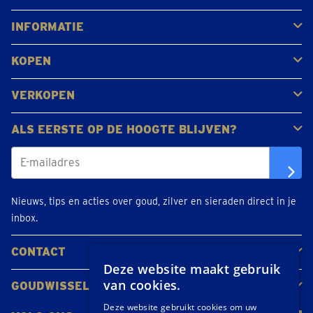
Antwerpen
Brugge
Kapellen
Leuven
Mol
Schilde
Sint-Niklaas
Bekijk alle locaties
INFORMATIE
Afspraak inplannen
Veelgestelde vragen
Klantbeoordelingen
KOPEN
Goud kopen
Platina en palladium kopen
Zilver kopen
VERKOPEN
Gouden juwelen
Gouden munten
Gouden staven
ALS EERSTE OP DE HOOGTE BLIJVEN?
Nieuws, tips en acties over goud, zilver en sieraden direct in je
inbox.
CONTACT
Deze website maakt gebruik
Neem contact op
Maak een afspraak
Locaties
van cookies.
GOUDWISSELKANTOOR
Over ons
Nieuws
Deze website gebruikt cookies om uw