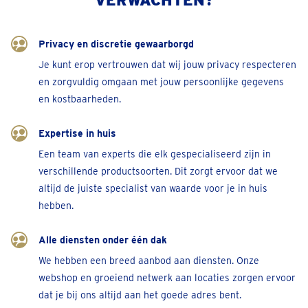
Bel 04 2954508
Afspraak inplannen
Privacy en discretie gewaarborgd
Je kunt erop vertrouwen dat wij jouw privacy respecteren
en zorgvuldig omgaan met jouw persoonlijke gegevens
Antwerpen-Elisabethlaan
en kostbaarheden.
Elisabethlaan 4
Sluit binnenkort
• Open tot 17:30
Expertise in huis
Bel 032 - 81 16 11
Een team van experts die elk gespecialiseerd zijn in
Afspraak inplannen
verschillende productsoorten. Dit zorgt ervoor dat we
altijd de juiste specialist van waarde voor je in huis
hebben.
Antwerpen-Nationalestraat
Nationalestraat 64
Alle diensten onder één dak
Sluit binnenkort
• Open tot 17:30
We hebben een breed aanbod aan diensten. Onze
Bel 03 808 20 48
webshop en groeiend netwerk aan locaties zorgen ervoor
dat je bij ons altijd aan het goede adres bent.
Afspraak inplannen