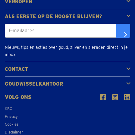
VERKOPEN
Gouden juwelen
Gouden munten
Gouden staven
ALS EERSTE OP DE HOOGTE BLIJVEN?
Nieuws, tips en acties over goud, zilver en sieraden direct in je
inbox.
CONTACT
Neem contact op
Maak een afspraak
Locaties
GOUDWISSELKANTOOR
Over ons
Nieuws
VOLG ONS
KBO
Privacy
Cookies
Disclaimer