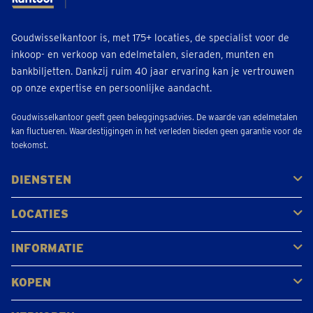
Goudwisselkantoor is, met 175+ locaties, de specialist voor de
inkoop- en verkoop van edelmetalen, sieraden, munten en
bankbiljetten. Dankzij ruim 40 jaar ervaring kan je vertrouwen
op onze expertise en persoonlijke aandacht.
Goudwisselkantoor geeft geen beleggingsadvies. De waarde van edelmetalen
kan fluctueren. Waardestijgingen in het verleden bieden geen garantie voor de
toekomst.
DIENSTEN
Kopen
Verkopen
Veilen
LOCATIES
Antwerpen
Brugge
Kapellen
Leuven
Mol
Schilde
Sint-Niklaas
Bekijk alle locaties
INFORMATIE
Veelgestelde vragen
Klantbeoordelingen
KOPEN
Goud kopen
Platina en palladium kopen
Zilver kopen