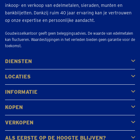
inkoop- en verkoop van edelmetalen, sieraden, munten en
bankbiljetten. Dankzij ruim 40 jaar ervaring kan je vertrouwen
op onze expertise en persoonlijke aandacht.
Goudwisselkantoor geeft geen beleggingsadvies. De waarde van edelmetalen
kan fluctueren. Waardestijgingen in het verleden bieden geen garantie voor de
toekomst.
DIENSTEN
Kopen
Verkopen
Veilen
LOCATIES
Antwerpen
Brugge
Kapellen
Leuven
Mol
Schilde
Sint-Niklaas
Bekijk alle locaties
INFORMATIE
Veelgestelde vragen
Klantbeoordelingen
KOPEN
Goud kopen
Platina en palladium kopen
Zilver kopen
VERKOPEN
Gouden juwelen
Gouden munten
Gouden staven
ALS EERSTE OP DE HOOGTE BLIJVEN?