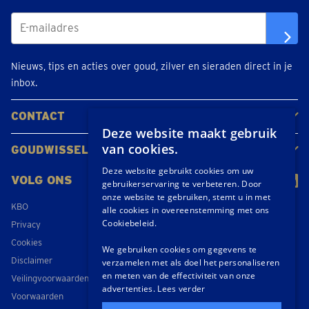
Nieuws, tips en acties over goud, zilver en sieraden direct in je
inbox.
CONTACT
Deze website maakt gebruik
Neem contact op
Maak een afspraak
Locaties
van cookies.
GOUDWISSELKANTOOR
Over ons
Nieuws
Deze website gebruikt cookies om uw
VOLG ONS
gebruikerservaring te verbeteren. Door
onze website te gebruiken, stemt u in met
KBO
alle cookies in overeenstemming met ons
Cookiebeleid.
Privacy
Cookies
We gebruiken cookies om gegevens te
Disclaimer
verzamelen met als doel het personaliseren
en meten van de effectiviteit van onze
Veilingvoorwaarden
advertenties.
Lees verder
Voorwaarden