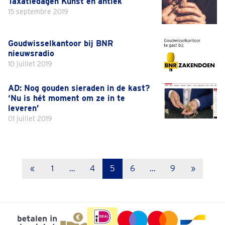
Taxatiedagen Kunst en antiek
15 septembre 2019
Goudwisselkantoor bij BNR
nieuwsradio
10 juillet 2019
AD: Nog gouden sieraden in de kast?
‘Nu is hét moment om ze in te
leveren’
01 juillet 2019
«
1
…
4
5
6
…
9
»