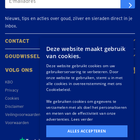
Nieuws, tips en acties over goud, zilver en sieraden direct in je
inbox.
CONTACT
Deze website maakt gebruik
Neem contact op
Maak een afspraak
Locaties
van cookies.
GOUDWISSELKANTOOR
Over ons
Nieuws
Deze website gebruikt cookies om uw
VOLG ONS
gebruikerservaring te verbeteren. Door
onze website te gebruiken, stemt u in met
KBO
alle cookies in overeenstemming met ons
Cookiebeleid.
Privacy
Cookies
We gebruiken cookies om gegevens te
Disclaimer
verzamelen met als doel het personaliseren
en meten van de effectiviteit van onze
Veilingvoorwaarden
advertenties.
Lees verder
Voorwaarden
ALLES ACCEPTEREN