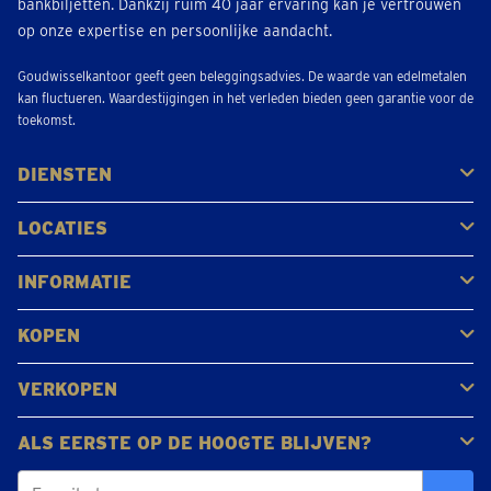
bankbiljetten. Dankzij ruim 40 jaar ervaring kan je vertrouwen
op onze expertise en persoonlijke aandacht.
Goudwisselkantoor geeft geen beleggingsadvies. De waarde van edelmetalen
kan fluctueren. Waardestijgingen in het verleden bieden geen garantie voor de
toekomst.
DIENSTEN
Kopen
Verkopen
Veilen
LOCATIES
Antwerpen
Brugge
Kapellen
Leuven
Mol
Schilde
Sint-Niklaas
Bekijk alle locaties
INFORMATIE
Veelgestelde vragen
Klantbeoordelingen
KOPEN
Goud kopen
Platina en palladium kopen
Zilver kopen
VERKOPEN
Gouden juwelen
Gouden munten
Gouden staven
ALS EERSTE OP DE HOOGTE BLIJVEN?