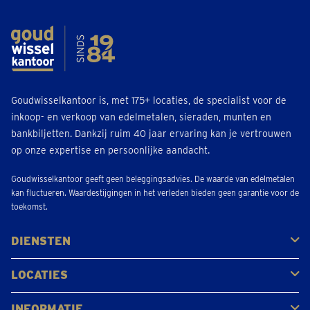
Goudwisselkantoor is, met 175+ locaties, de specialist voor de
inkoop- en verkoop van edelmetalen, sieraden, munten en
bankbiljetten. Dankzij ruim 40 jaar ervaring kan je vertrouwen
op onze expertise en persoonlijke aandacht.
Goudwisselkantoor geeft geen beleggingsadvies. De waarde van edelmetalen
kan fluctueren. Waardestijgingen in het verleden bieden geen garantie voor de
toekomst.
DIENSTEN
Kopen
Verkopen
Veilen
LOCATIES
Antwerpen
Brugge
Kapellen
Leuven
Mol
Schilde
Sint-Niklaas
Bekijk alle locaties
INFORMATIE