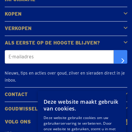
Veelgestelde vragen
Klantbeoordelingen
KOPEN
Goud kopen
Platina en palladium kopen
Zilver kopen
VERKOPEN
Gouden juwelen
Gouden munten
Gouden staven
ALS EERSTE OP DE HOOGTE BLIJVEN?
Nieuws, tips en acties over goud, zilver en sieraden direct in je
inbox.
CONTACT
Deze website maakt gebruik
Neem contact op
Maak een afspraak
Locaties
van cookies.
GOUDWISSELKANTOOR
Over ons
Nieuws
Deze website gebruikt cookies om uw
VOLG ONS
gebruikerservaring te verbeteren. Door
onze website te gebruiken, stemt u in met