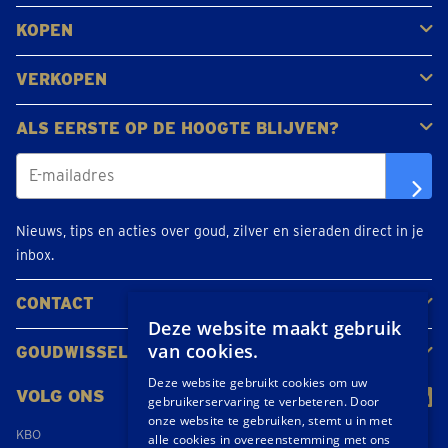
Veelgestelde vragen
Klantbeoordelingen
KOPEN
Goud kopen
Platina en palladium kopen
Zilver kopen
VERKOPEN
Gouden juwelen
Gouden munten
Gouden staven
ALS EERSTE OP DE HOOGTE BLIJVEN?
Nieuws, tips en acties over goud, zilver en sieraden direct in je
inbox.
CONTACT
Deze website maakt gebruik
Neem contact op
Maak een afspraak
Locaties
van cookies.
GOUDWISSELKANTOOR
Over ons
Nieuws
Deze website gebruikt cookies om uw
VOLG ONS
gebruikerservaring te verbeteren. Door
onze website te gebruiken, stemt u in met
KBO
alle cookies in overeenstemming met ons