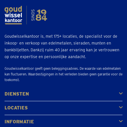
Goudwisselkantoor is, met 175+ locaties, de specialist voor de
inkoop- en verkoop van edelmetalen, sieraden, munten en
bankbiljetten. Dankzij ruim 40 jaar ervaring kan je vertrouwen
op onze expertise en persoonlijke aandacht.
Goudwisselkantoor geeft geen beleggingsadvies. De waarde van edelmetalen
kan fluctueren. Waardestijgingen in het verleden bieden geen garantie voor de
toekomst.
DIENSTEN
Kopen
Verkopen
Veilen
LOCATIES
Antwerpen
Brugge
Kapellen
Leuven
Mol
Schilde
Sint-Niklaas
Bekijk alle locaties
INFORMATIE