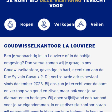
JE KUNT BIJ
DEZE VESTIGING
TERECHT
VOOR
Kopen
Verkopen
Veilen
GOUDWISSELKANTOOR LA LOUVIERE
Ben je woonachtig in La Louviere of in de nabije
omgeving? Dan verwelkomen wij je graag in ons
Goudwisselkantoor, gevestigd in hartje centrum aan de
Rue Sylvain Guyaux 2. Dit vertrouwde adres bestaat
sinds december 2023. Bij ons kun je terecht voor de aan-
en verkoop van goud en zilver, maar ook voor jouw
diamanten en horloges. Wij doen vrijblijvend een aanbod
voor jouw eigendommen. In onze discrete kantoor staan
wij persoonlijk voor je klaar om je te helpen. Je kunt zo