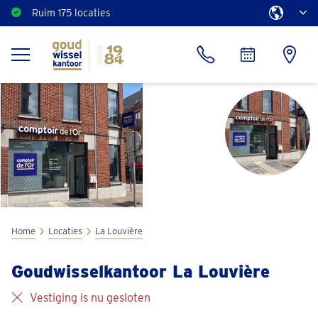
Ruim 175 locaties
Home
Locaties
La Louvière
Goudwisselkantoor La Louvière
Vestiging is nu gesloten