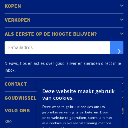
KOPEN
Goud kopen
Platina en palladium kopen
Zilver kopen
VERKOPEN
Gouden juwelen
Gouden munten
Gouden staven
ALS EERSTE OP DE HOOGTE BLIJVEN?
Nieuws, tips en acties over goud, zilver en sieraden direct in je
inbox.
CONTACT
Deze website maakt gebruik
Neem contact op
Maak een afspraak
Locaties
van cookies.
GOUDWISSELKANTOOR
Over ons
Nieuws
Deze website gebruikt cookies om uw
VOLG ONS
gebruikerservaring te verbeteren. Door
onze website te gebruiken, stemt u in met
KBO
alle cookies in overeenstemming met ons