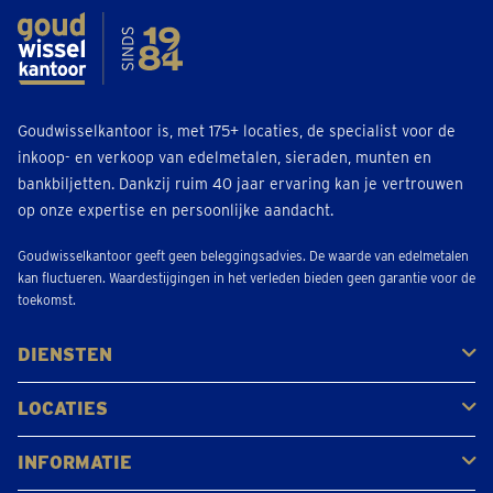
Goudwisselkantoor is, met 175+ locaties, de specialist voor de
inkoop- en verkoop van edelmetalen, sieraden, munten en
bankbiljetten. Dankzij ruim 40 jaar ervaring kan je vertrouwen
op onze expertise en persoonlijke aandacht.
Goudwisselkantoor geeft geen beleggingsadvies. De waarde van edelmetalen
kan fluctueren. Waardestijgingen in het verleden bieden geen garantie voor de
toekomst.
DIENSTEN
Kopen
Verkopen
Veilen
LOCATIES
Antwerpen
Brugge
Kapellen
Leuven
Mol
Schilde
Sint-Niklaas
Bekijk alle locaties
INFORMATIE
Veelgestelde vragen
Klantbeoordelingen