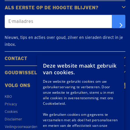
Gouden juwelen
Gouden munten
Gouden staven
ALS EERSTE OP DE HOOGTE BLIJVEN?
Nieuws, tips en acties over goud, zilver en sieraden direct in je
inbox.
CONTACT
Deze website maakt gebruik
Neem contact op
Maak een afspraak
Locaties
van cookies.
GOUDWISSELKANTOOR
Over ons
Nieuws
Deze website gebruikt cookies om uw
VOLG ONS
gebruikerservaring te verbeteren. Door
onze website te gebruiken, stemt u in met
KBO
alle cookies in overeenstemming met ons
Cookiebeleid.
Privacy
Cookies
We gebruiken cookies om gegevens te
Disclaimer
verzamelen met als doel het personaliseren
en meten van de effectiviteit van onze
Veilingvoorwaarden