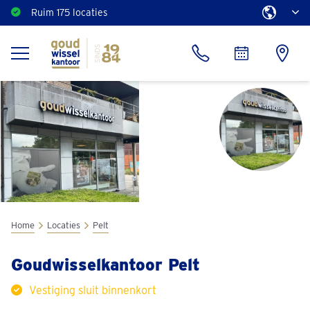
Ruim 175 locaties
Home
Locaties
Pelt
Goudwisselkantoor Pelt
Vestiging sluit binnenkort