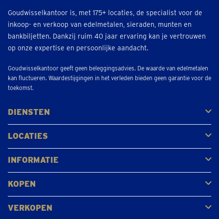
Goudwisselkantoor is, met 175+ locaties, de specialist voor de
inkoop- en verkoop van edelmetalen, sieraden, munten en
bankbiljetten. Dankzij ruim 40 jaar ervaring kan je vertrouwen
op onze expertise en persoonlijke aandacht.
Goudwisselkantoor geeft geen beleggingsadvies. De waarde van edelmetalen
kan fluctueren. Waardestijgingen in het verleden bieden geen garantie voor de
toekomst.
DIENSTEN
Kopen
Verkopen
Veilen
LOCATIES
Antwerpen
Brugge
Kapellen
Leuven
Mol
Schilde
Sint-Niklaas
Bekijk alle locaties
INFORMATIE
Veelgestelde vragen
Klantbeoordelingen
KOPEN
Goud kopen
Platina en palladium kopen
Zilver kopen
VERKOPEN