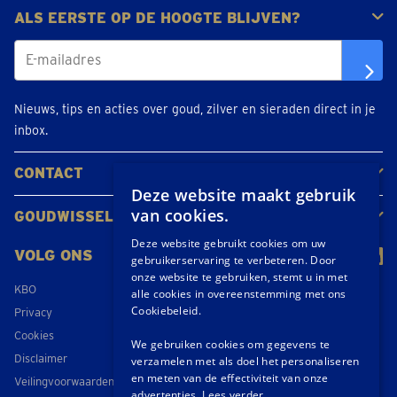
ALS EERSTE OP DE HOOGTE BLIJVEN?
Nieuws, tips en acties over goud, zilver en sieraden direct in je
inbox.
CONTACT
Deze website maakt gebruik
Neem contact op
Maak een afspraak
Locaties
van cookies.
GOUDWISSELKANTOOR
Over ons
Nieuws
Deze website gebruikt cookies om uw
VOLG ONS
gebruikerservaring te verbeteren. Door
onze website te gebruiken, stemt u in met
KBO
alle cookies in overeenstemming met ons
Cookiebeleid.
Privacy
Cookies
We gebruiken cookies om gegevens te
Disclaimer
verzamelen met als doel het personaliseren
en meten van de effectiviteit van onze
Veilingvoorwaarden
advertenties.
Lees verder