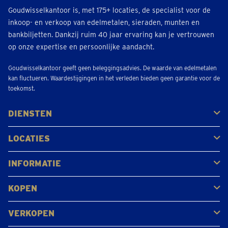
Goudwisselkantoor is, met 175+ locaties, de specialist voor de
inkoop- en verkoop van edelmetalen, sieraden, munten en
bankbiljetten. Dankzij ruim 40 jaar ervaring kan je vertrouwen
op onze expertise en persoonlijke aandacht.
Goudwisselkantoor geeft geen beleggingsadvies. De waarde van edelmetalen
kan fluctueren. Waardestijgingen in het verleden bieden geen garantie voor de
toekomst.
DIENSTEN
Kopen
Verkopen
Veilen
LOCATIES
Antwerpen
Brugge
Kapellen
Leuven
Mol
Schilde
Sint-Niklaas
Bekijk alle locaties
INFORMATIE
Veelgestelde vragen
Klantbeoordelingen
KOPEN
Goud kopen
Platina en palladium kopen
Zilver kopen
VERKOPEN
Gouden juwelen
Gouden munten
Gouden staven