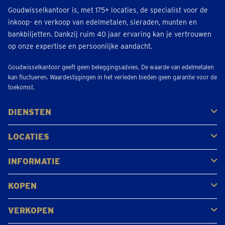
Goudwisselkantoor is, met 175+ locaties, de specialist voor de
inkoop- en verkoop van edelmetalen, sieraden, munten en
bankbiljetten. Dankzij ruim 40 jaar ervaring kan je vertrouwen
op onze expertise en persoonlijke aandacht.
Goudwisselkantoor geeft geen beleggingsadvies. De waarde van edelmetalen
kan fluctueren. Waardestijgingen in het verleden bieden geen garantie voor de
toekomst.
DIENSTEN
Kopen
Verkopen
Veilen
LOCATIES
Antwerpen
Brugge
Kapellen
Leuven
Mol
Schilde
Sint-Niklaas
Bekijk alle locaties
INFORMATIE
Veelgestelde vragen
Klantbeoordelingen
KOPEN
Goud kopen
Platina en palladium kopen
Zilver kopen
VERKOPEN
Gouden juwelen
Gouden munten
Gouden staven