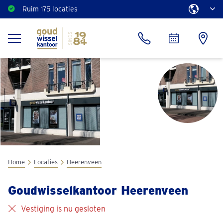
Ruim 175 locaties
Home
Locaties
Heerenveen
Goudwisselkantoor Heerenveen
Vestiging is nu gesloten