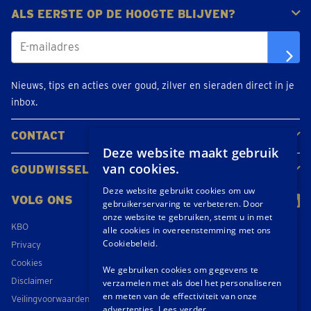
ALS EERSTE OP DE HOOGTE BLIJVEN?
Nieuws, tips en acties over goud, zilver en sieraden direct in je
inbox.
CONTACT
Deze website maakt gebruik
Neem contact op
Maak een afspraak
Locaties
van cookies.
GOUDWISSELKANTOOR
Over ons
Nieuws
Deze website gebruikt cookies om uw
VOLG ONS
gebruikerservaring te verbeteren. Door
onze website te gebruiken, stemt u in met
KBO
alle cookies in overeenstemming met ons
Cookiebeleid.
Privacy
Cookies
We gebruiken cookies om gegevens te
Disclaimer
verzamelen met als doel het personaliseren
en meten van de effectiviteit van onze
Veilingvoorwaarden
advertenties.
Lees verder