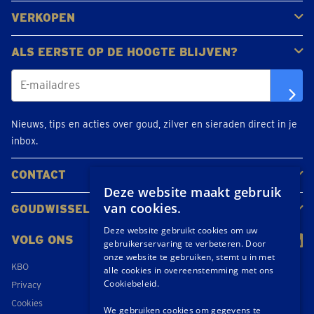
Goud kopen
Platina en palladium kopen
Zilver kopen
VERKOPEN
Gouden juwelen
Gouden munten
Gouden staven
ALS EERSTE OP DE HOOGTE BLIJVEN?
Nieuws, tips en acties over goud, zilver en sieraden direct in je
inbox.
CONTACT
Deze website maakt gebruik
Neem contact op
Maak een afspraak
Locaties
van cookies.
GOUDWISSELKANTOOR
Over ons
Nieuws
Deze website gebruikt cookies om uw
VOLG ONS
gebruikerservaring te verbeteren. Door
onze website te gebruiken, stemt u in met
KBO
alle cookies in overeenstemming met ons
Cookiebeleid.
Privacy
Cookies
We gebruiken cookies om gegevens te