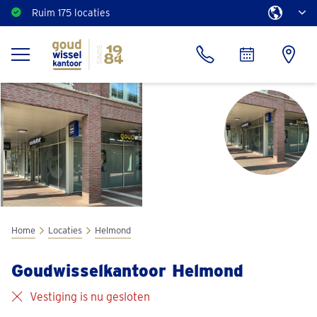
Ruim 175 locaties
Home
Locaties
Helmond
Goudwisselkantoor Helmond
Vestiging is nu gesloten