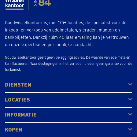
Goudwisselkantoor is, met 175+ locaties, de specialist voor de
inkoop- en verkoop van edelmetalen, sieraden, munten en
bankbiljetten. Dankzij ruim 40 jaar ervaring kan je vertrouwen
op onze expertise en persoonlijke aandacht.
Goudwisselkantoor geeft geen beleggingsadvies. De waarde van edelmetalen
kan fluctueren. Waardestijgingen in het verleden bieden geen garantie voor de
toekomst.
DIENSTEN
Kopen
Verkopen
Veilen
LOCATIES
Antwerpen
Brugge
Kapellen
Leuven
Mol
Schilde
Sint-Niklaas
Bekijk alle locaties
INFORMATIE
Veelgestelde vragen
Klantbeoordelingen
KOPEN