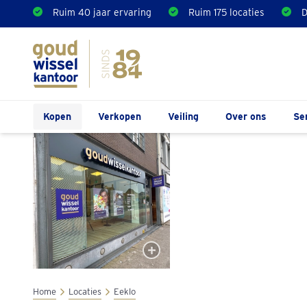
Ruim 40 jaar ervaring
Ruim 175 locaties
D
Kopen
Verkopen
Veiling
Over ons
Se
Home
Locaties
Eeklo