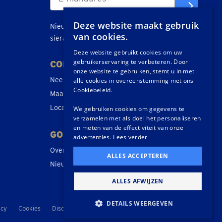
Deze website maakt gebruik
Nieuws, tips en acties over goud, zilver en
van cookies.
sieraden direct in je inbox.
Deze website gebruikt cookies om uw
gebruikerservaring te verbeteren. Door
CONTACT
onze website te gebruiken, stemt u in met
Neem contact op
alle cookies in overeenstemming met ons
Cookiebeleid.
Maak een afspraak
Locaties
We gebruiken cookies om gegevens te
verzamelen met als doel het personaliseren
en meten van de effectiviteit van onze
GOUDWISSELKANTOOR
advertenties.
Lees verder
Over ons
ALLES ACCEPTEREN
Nieuws
ALLES AFWIJZEN
DETAILS WEERGEVEN
acy
Cookies
Disclaimer
Veilingvoorwaarden
Voorwaarden