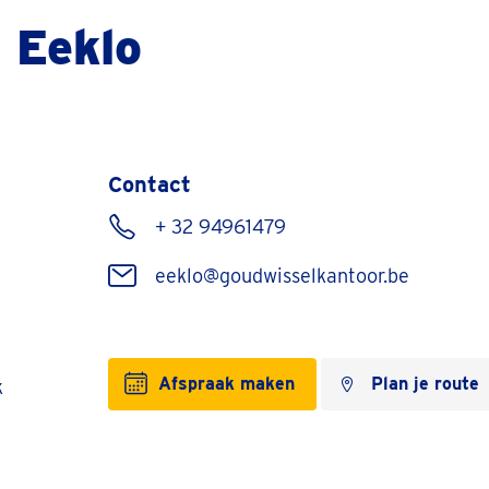
 Eeklo
Contact
+ 32 94961479
eeklo@goudwisselkantoor.be
Afspraak maken
Plan je route
k