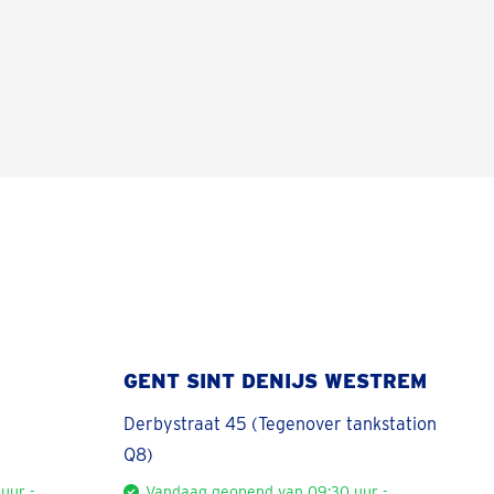
GENT SINT DENIJS WESTREM
Derbystraat 45 (Tegenover tankstation
Q8)
uur -
Vandaag geopend van 09:30 uur -