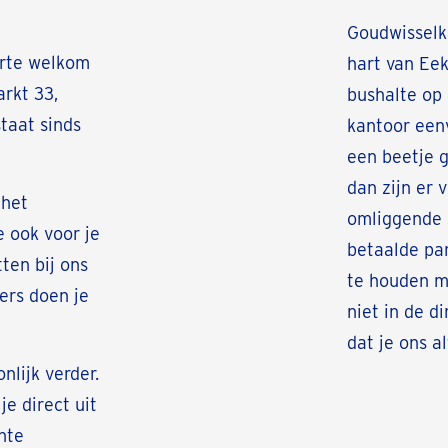
Goudwisselka
arte welkom
hart van Ee
rkt 33,
bushalte op 
taat sinds
kantoor een
een beetje g
dan zijn er 
 het
omliggende s
e ook voor je
betaalde par
ten bij ons
te houden m
ers doen je
niet in de d
dat je ons a
nlijk verder.
je direct uit
nte