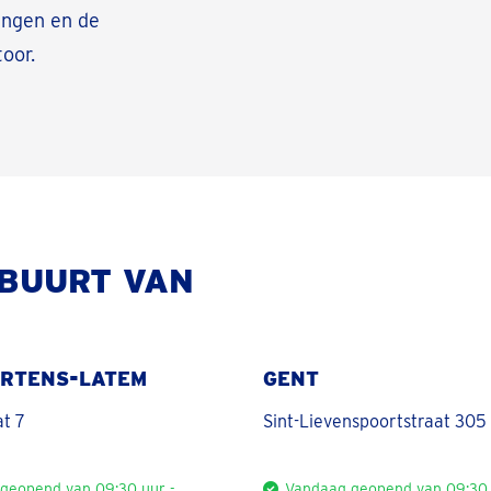
ingen en de
oor.
 BUURT VAN
ARTENS-LATEM
GENT
t 7
Sint-Lievenspoortstraat 305
geopend van 09:30 uur -
Vandaag geopend van 09:30 