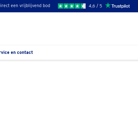
irect een vrijblijvend bod
4,6 / 5
rvice en contact