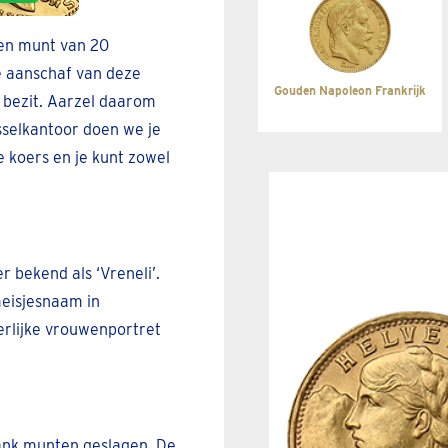
den munt van 20
de aanschaf van deze
Gouden Napoleon Frankrijk
n bezit. Aarzel daarom
sselkantoor doen we je
e koers en je kunt zowel
 bekend als ‘Vreneli’.
meisjesnaam in
erlijke vrouwenportret
rank munten geslagen. De