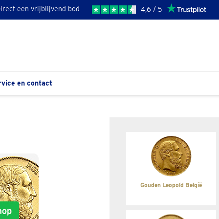
irect een vrijblijvend bod
4,6 / 5
rvice en contact
Gouden Leopold België