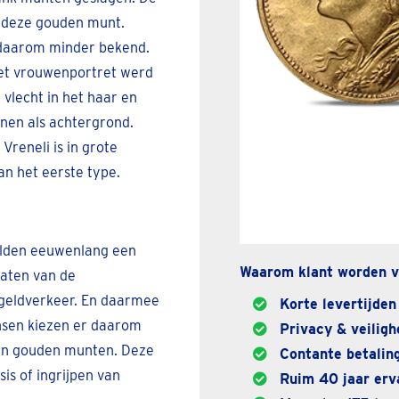
n deze gouden munt.
 daarom minder bekend.
Het vrouwenportret werd
vlecht in het haar en
nen als achtergrond.
Vreneli is in grote
n het eerste type.
elden eeuwenlang een
Waarom klant worden v
laten van de
geldverkeer. En daarmee
Korte levertijden
nsen kiezen er daarom
Privacy & veiligh
 in gouden munten. Deze
Contante betaling
is of ingrijpen van
Ruim 40 jaar erva