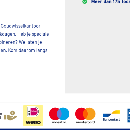
Meer dan 175 loca
j Goudwisselkantoor
kdagen. Heb je speciale
bineren? We laten je
eden. Kom daarom langs