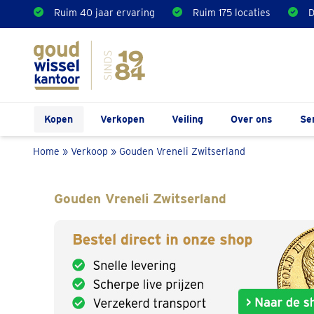
Ruim 40 jaar ervaring
Ruim 175 locaties
D
Kopen
Verkopen
Veiling
Over ons
Se
Home
»
Verkoop
»
Gouden Vreneli Zwitserland
Gouden Vreneli Zwitserland