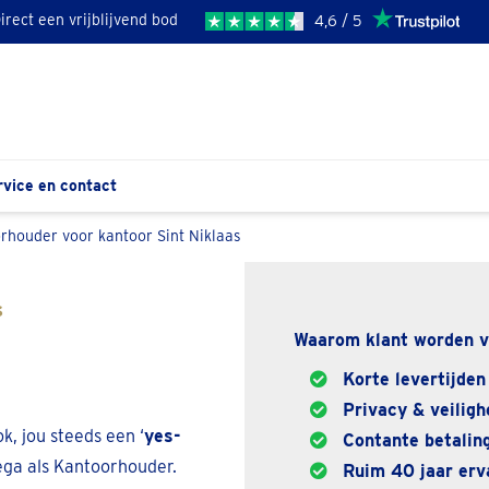
irect een vrijblijvend bod
4,6 / 5
rvice en contact
rhouder voor kantoor Sint Niklaas
s
Waarom klant worden v
Korte levertijden
Privacy & veiligh
k, jou steeds een ‘
yes-
Contante betaling
lega als Kantoorhouder.
Ruim 40 jaar erva