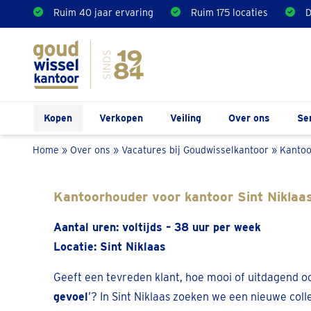
Ruim 40 jaar ervaring
Ruim 175 locaties
D
Kopen
Verkopen
Veiling
Over ons
Se
Home
»
Over ons
»
Vacatures bij Goudwisselkantoor
»
Kantoo
Kantoorhouder voor kantoor Sint Niklaa
Aantal uren: voltijds – 38 uur per week
Locatie: Sint Niklaas
Geeft een tevreden klant, hoe mooi of uitdagend oo
gevoel
’? In Sint Niklaas zoeken we een nieuwe col