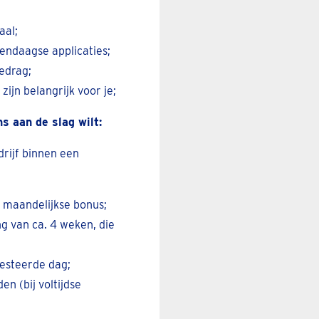
aal;
endaagse applicaties;
edrag;
ijn belangrijk voor je;
s aan de slag wilt:
drijf binnen een
 maandelijkse bonus;
ng van ca. 4 weken, die
esteerde dag;
n (bij voltijdse