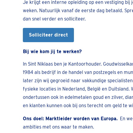
Je krijgt een interne opleiding op een vestiging bij 
weken. Natuurlijk vanaf de eerste dag betaald. Spr
dan snel verder en solliciteer.
Solliciteer direct
Bij wie kom jij te werken?
In Sint Niklaas ben je Kantoorhouder. Goudwisselkan
1984 als bedrijf in de handel van postzegels en mun
later zijn wij gegroeid naar vakkundige specialiste
fysieke locaties in Nederland, België en Duitsland.
ondertussen ook in edelmetalen goud en zilver, di
en klanten kunnen ook bij ons terecht om geld te wi
Ons doel: Marktleider worden van Europa.
En we 
ambities met ons waar te maken.