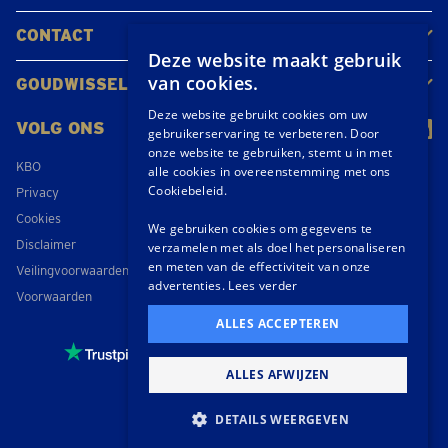
CONTACT
Deze website maakt gebruik
Neem contact op
Maak een afspraak
Locaties
van cookies.
GOUDWISSELKANTOOR
Over ons
Nieuws
Deze website gebruikt cookies om uw
VOLG ONS
gebruikerservaring te verbeteren. Door
onze website te gebruiken, stemt u in met
KBO
alle cookies in overeenstemming met ons
Cookiebeleid.
Privacy
Cookies
We gebruiken cookies om gegevens te
Disclaimer
verzamelen met als doel het personaliseren
en meten van de effectiviteit van onze
Veilingvoorwaarden
advertenties.
Lees verder
Voorwaarden
ALLES ACCEPTEREN
4,6 / 5
- 151 beoordelingen
ALLES AFWIJZEN
© 2026 Goudprijs B.V.
DETAILS WEERGEVEN