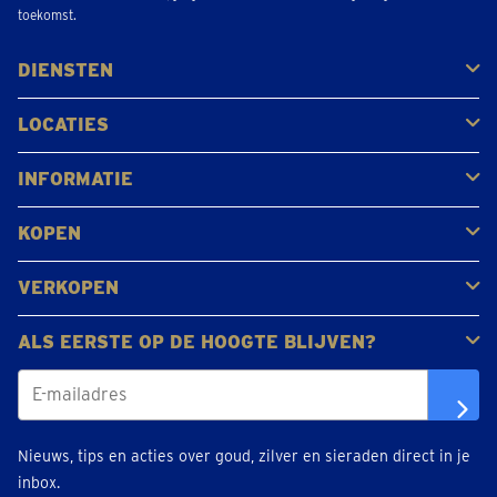
toekomst.
DIENSTEN
Kopen
Verkopen
Veilen
LOCATIES
Antwerpen
Brugge
Kapellen
Leuven
Mol
Schilde
Sint-Niklaas
Bekijk alle locaties
INFORMATIE
Veelgestelde vragen
Klantbeoordelingen
KOPEN
Goud kopen
Platina en palladium kopen
Zilver kopen
VERKOPEN
Gouden juwelen
Gouden munten
Gouden staven
ALS EERSTE OP DE HOOGTE BLIJVEN?
Nieuws, tips en acties over goud, zilver en sieraden direct in je
inbox.