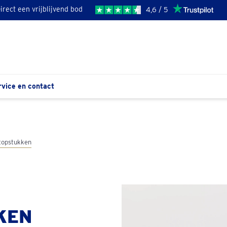
irect een vrijblijvend bod
4,6 / 5
rvice en contact
 topstukken
KEN