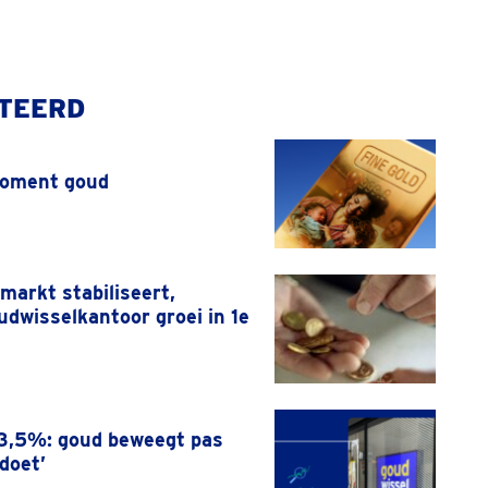
TEERD
oment goud
dmarkt stabiliseert,
dwisselkantoor groei in 1e
p 3,5%: goud beweegt pas
 doet’