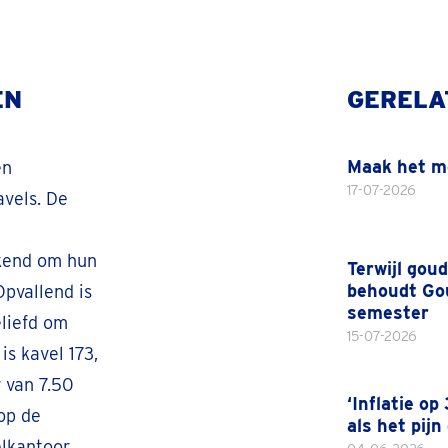
EN
GERELA
Maak het m
en
17-07-2026
avels. De
ekend om hun
Terwijl gou
behoudt Gou
Opvallend is
semester
eliefd om
15-07-2026
is kavel 173,
 van 7.50
‘Inflatie o
 op de
als het pijn
elkantoor