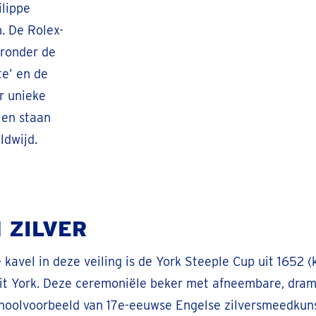
ilippe
. De Rolex-
aronder de
te’ en de
r unieke
 en staan
ldwijd.
 ZILVER
 kavel in deze veiling is de York Steeple Cup uit 1652 
t York. Deze ceremoniële beker met afneembare, dram
choolvoorbeeld van 17e-eeuwse Engelse zilversmeedkunst.