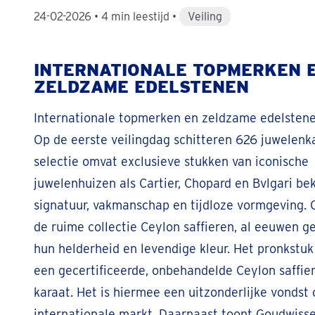
24-02-2026
•
4 min leestijd
•
Veiling
INTERNATIONALE TOPMERKEN 
ZELDZAME EDELSTENEN
Internationale topmerken en zeldzame edelsten
Op de eerste veilingdag schitteren 626 juwelenk
selectie omvat exclusieve stukken van iconische
juwelenhuizen als Cartier, Chopard en Bvlgari b
signatuur, vakmanschap en tijdloze vormgeving. 
de ruime collectie Ceylon saffieren, al eeuwen g
hun helderheid en levendige kleur. Het pronkstuk 
een gecertificeerde, onbehandelde Ceylon saffier
karaat. Het is hiermee een uitzonderlijke vondst
internationale markt. Daarnaast toont Goudwiss