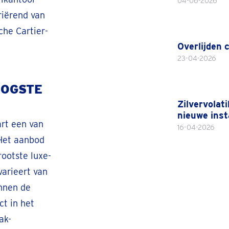
04-06-2026
riërend van
che Cartier-
Overlijden 
23-04-2026
OOGSTE
Zilvervolati
nieuwe ins
rt een van
16-04-2026
 Het aanbod
rootste luxe-
varieert van
nnen de
ct in het
ak-