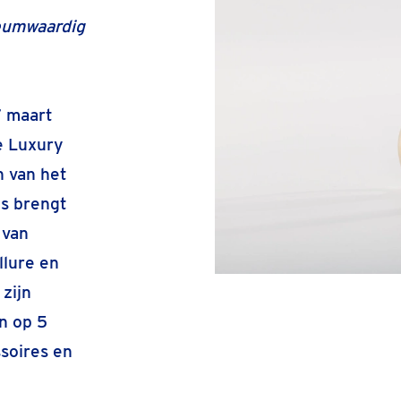
seumwaardig
7 maart
e Luxury
n van het
ls brengt
 van
llure en
zijn
n op 5
soires en