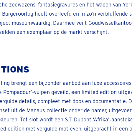
che zeewezens, fantasiegravures en het wapen van York
 Burgeroorlog heeft overleefd en in zo’n verbluffende 
bject museumwaardig. Daarmee veilt Goudwisselkantoor
 zelden een exemplaar op de markt verschijnt.
ITIONS
iling brengt een bijzonder aanbod aan luxe accessoires
 Pompadour’‑vulpen geveild, een limited edition uitg
vergulde details, compleet met doos en documentatie. 
nset uit de Manaus‑collectie onder de hamer, uitgevoerd
‑kleuren. Tot slot wordt een S.T. Dupont ‘Afrika’‑aanst
ted edition met vergulde motieven, uitgebracht in een 