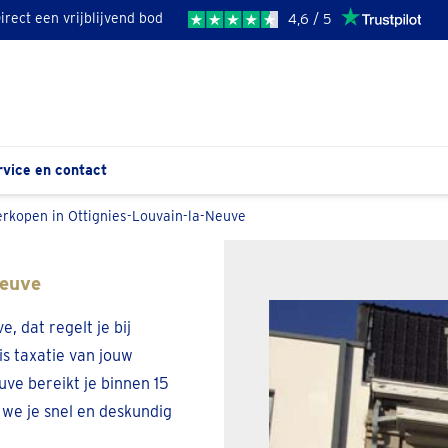
irect een vrijblijvend bod
4,6 / 5
rvice en contact
rkopen in Ottignies-Louvain-la-Neuve
Neuve
, dat regelt je bij
is taxatie van jouw
uve bereikt je binnen 15
 we je snel en deskundig