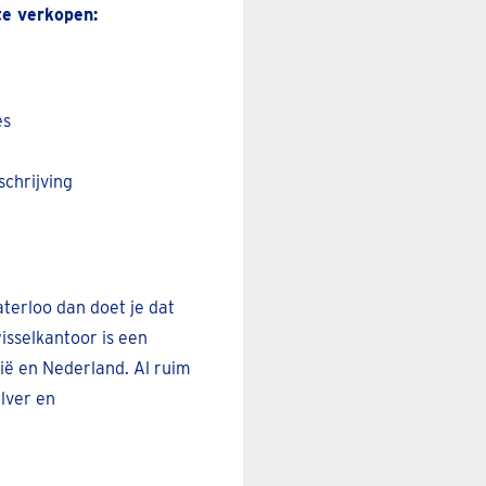
te verkopen:
es
schrijving
terloo dan doet je dat
sselkantoor is een
gië en Nederland. Al ruim
ilver en