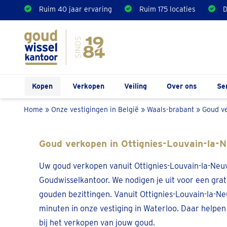
Ruim 40 jaar ervaring
Ruim 175 locaties
D
Kopen
Verkopen
Veiling
Over ons
Se
Home
»
Onze vestigingen in België
»
Waals-brabant
»
Goud ve
Goud verkopen in Ottignies-Louvain-la-
Uw goud verkopen vanuit Ottignies-Louvain-la-Neuve
Goudwisselkantoor. We nodigen je uit voor een grat
gouden bezittingen. Vanuit Ottignies-Louvain-la-Ne
minuten in onze vestiging in Waterloo. Daar helpen
bij het verkopen van jouw goud.