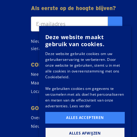
Als eerste op de hoogte blijven?
Deze website maakt
Nieuws, tips en acties over goud, zilver en
gebruik van cookies.
sieraden direct in je inbox.
Deze website gebruikt cookies om uw
gebruikerservaring te verbeteren. Door
CONTACT
onze website te gebruiken, stemt u in met
alle cookies in overeenstemming met ons
Neem contact op
Cookiebeleid.
Maak een afspraak
We gebruiken cookies om gegevens te
Locaties
verzamelen met als doel het personaliseren
en meten van de effectiviteit van onze
advertenties.
Lees verder
GOUDWISSELKANTOOR
ALLES ACCEPTEREN
Over ons
Nieuws
ALLES AFWIJZEN