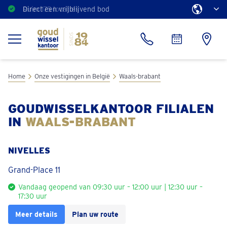
Ruim 175 locaties
Direct een vrijblijvend bod
Home
Onze vestigingen in België
Waals-brabant
GOUDWISSELKANTOOR FILIALEN
IN
WAALS-BRABANT
NIVELLES
Grand-Place 11
Vandaag geopend van 09:30 uur – 12:00 uur | 12:30 uur –
17:30 uur
Meer details
Plan uw route