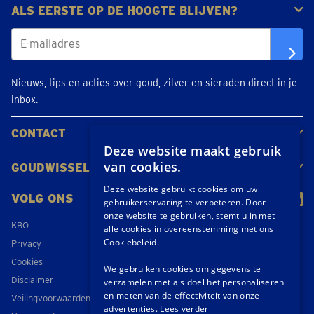
ALS EERSTE OP DE HOOGTE BLIJVEN?
Nieuws, tips en acties over goud, zilver en sieraden direct in je
inbox.
CONTACT
Deze website maakt gebruik
Neem contact op
Maak een afspraak
Locaties
van cookies.
GOUDWISSELKANTOOR
Over ons
Nieuws
Deze website gebruikt cookies om uw
VOLG ONS
gebruikerservaring te verbeteren. Door
onze website te gebruiken, stemt u in met
KBO
alle cookies in overeenstemming met ons
Cookiebeleid.
Privacy
Cookies
We gebruiken cookies om gegevens te
Disclaimer
verzamelen met als doel het personaliseren
en meten van de effectiviteit van onze
Veilingvoorwaarden
advertenties.
Lees verder