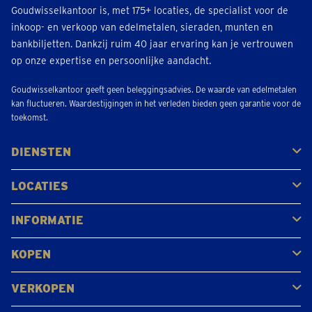
Goudwisselkantoor is, met 175+ locaties, de specialist voor de
inkoop- en verkoop van edelmetalen, sieraden, munten en
bankbiljetten. Dankzij ruim 40 jaar ervaring kan je vertrouwen
op onze expertise en persoonlijke aandacht.
Goudwisselkantoor geeft geen beleggingsadvies. De waarde van edelmetalen
kan fluctueren. Waardestijgingen in het verleden bieden geen garantie voor de
toekomst.
DIENSTEN
Kopen
Verkopen
Veilen
LOCATIES
Antwerpen
Brugge
Kapellen
Leuven
Mol
Schilde
Sint-Niklaas
Bekijk alle locaties
INFORMATIE
Veelgestelde vragen
Klantbeoordelingen
KOPEN
Goud kopen
Platina en palladium kopen
Zilver kopen
VERKOPEN
Gouden juwelen
Gouden munten
Gouden staven