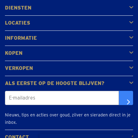
DIENSTEN
Kopen
Verkopen
Veilen
LOCATIES
Antwerpen
Brugge
Kapellen
Leuven
Mol
Schilde
Sint-Niklaas
Bekijk alle locaties
INFORMATIE
Veelgestelde vragen
Klantbeoordelingen
KOPEN
Goud kopen
Platina en palladium kopen
Zilver kopen
VERKOPEN
Gouden juwelen
Gouden munten
Gouden staven
ALS EERSTE OP DE HOOGTE BLIJVEN?
Nieuws, tips en acties over goud, zilver en sieraden direct in je
inbox.
CONTACT