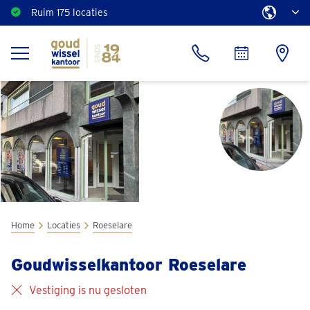
Ruim 175 locaties
Home
Locaties
Roeselare
Goudwisselkantoor Roeselare
Vestiging is nu gesloten