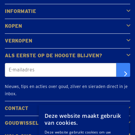
Antwerpen
Brugge
Kapellen
Leuven
Mol
Schilde
Sint-Niklaas
Bekijk alle locaties
INFORMATIE
Veelgestelde vragen
Klantbeoordelingen
KOPEN
Goud kopen
Platina en palladium kopen
Zilver kopen
VERKOPEN
Gouden juwelen
Gouden munten
Gouden staven
ALS EERSTE OP DE HOOGTE BLIJVEN?
Nieuws, tips en acties over goud, zilver en sieraden direct in je
inbox.
CONTACT
Deze website maakt gebruik
Neem contact op
Maak een afspraak
Locaties
van cookies.
GOUDWISSELKANTOOR
Over ons
Nieuws
Deze website gebruikt cookies om uw