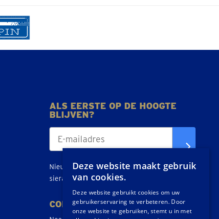
ALS EERSTE OP DE HOOGTE
BLIJVEN?
Deze website maakt gebruik
Nieuws, tips en acties over goud, zilver en
van cookies.
sieraden direct in je inbox.
Deze website gebruikt cookies om uw
gebruikerservaring te verbeteren. Door
CONTACT
onze website te gebruiken, stemt u in met