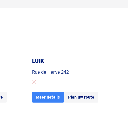
LUIK
Rue de Herve 242
te
Meer details
Plan uw route