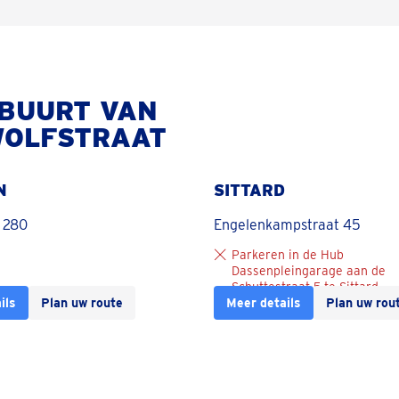
 BUURT VAN
WOLFSTRAAT
N
SITTARD
 280
Engelenkampstraat 45
Parkeren in de Hub
Dassenpleingarage aan de
Schuttestraat 5 te Sittard
ils
Plan uw route
Meer details
Plan uw rou