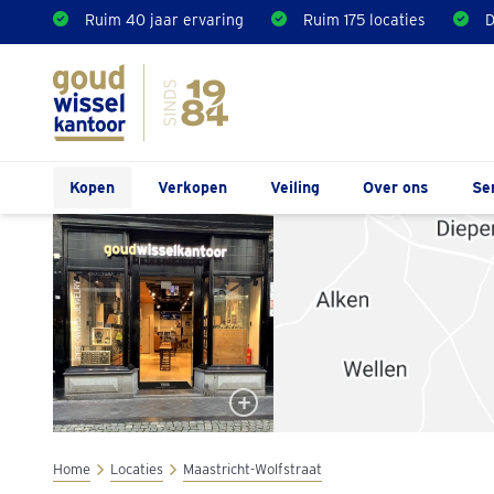
Ruim 40 jaar ervaring
Ruim 175 locaties
D
Kopen
Verkopen
Veiling
Over ons
Se
Home
Locaties
Maastricht-Wolfstraat