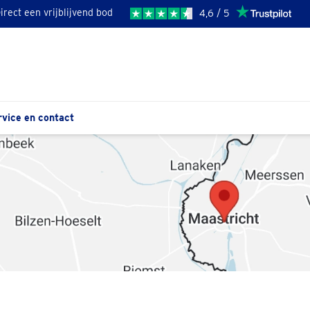
irect een vrijblijvend bod
4,6 / 5
rvice en contact