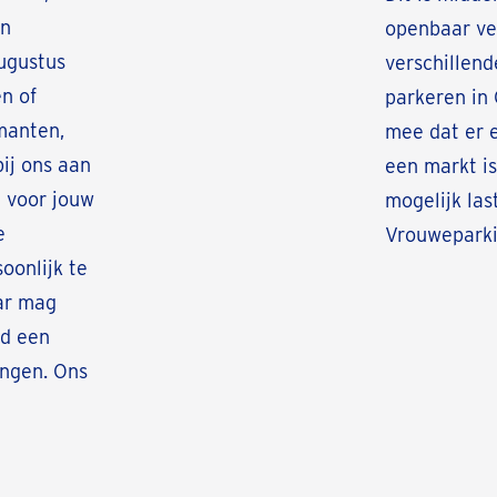
an
openbaar ver
augustus
verschillend
en of
parkeren in 
manten,
mee dat er 
bij ons aan
een markt is
d voor jouw
mogelijk last
e
Vrouweparki
oonlijk te
aar mag
od een
angen. Ons