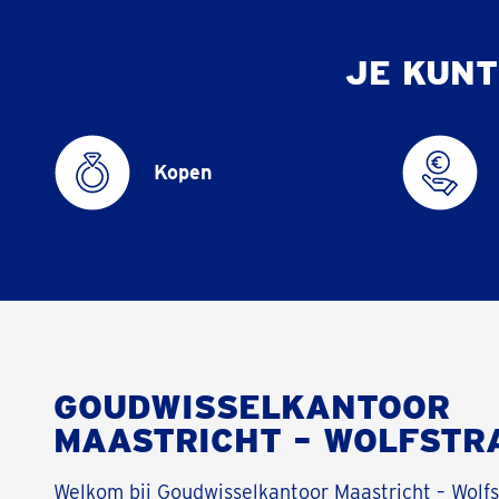
JE KUNT
Kopen
GOUDWISSELKANTOOR
MAASTRICHT – WOLFSTR
Welkom bij Goudwisselkantoor Maastricht – Wolfs