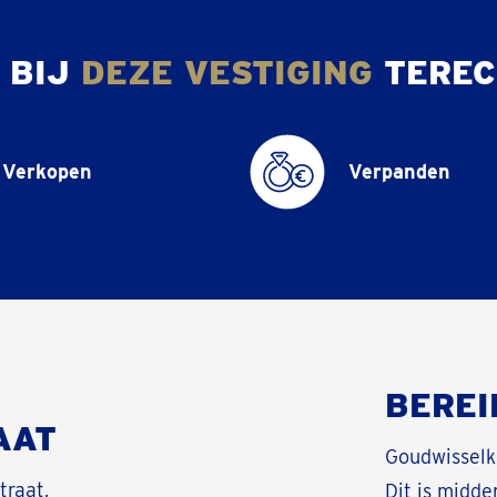
 BIJ
DEZE VESTIGING
TEREC
Verkopen
Verpanden
BEREI
AAT
Goudwisselka
traat,
Dit is midde