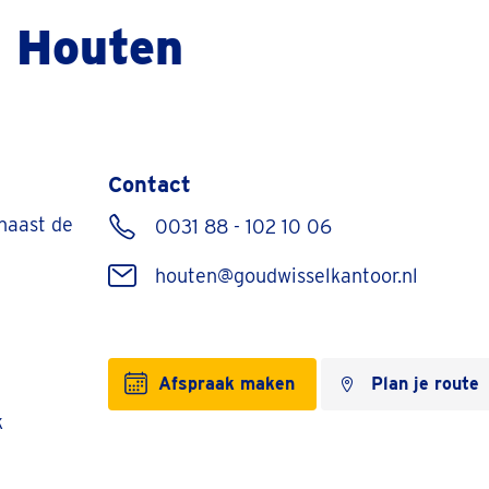
r Houten
Contact
naast de
0031 88 - 102 10 06
houten@goudwisselkantoor.nl
Afspraak maken
Plan je route
k