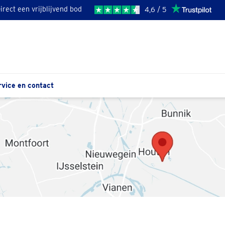
irect een vrijblijvend bod
4,6 / 5
rvice en contact