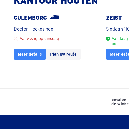
KANTOOR HOUTEN
CULEMBORG
ZEIST
Doctor Hockesingel
Slotlaan 11
Aanwezig op dinsdag
Vandaag 
uur
Meer details
Plan uw route
Meer deta