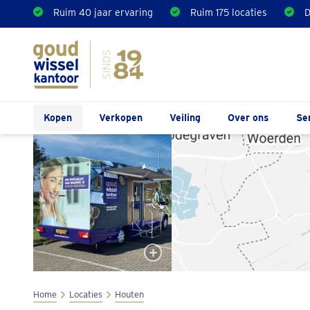
Ruim 40 jaar ervaring
Ruim 175 locaties
D
Kopen
Verkopen
Veiling
Over ons
Se
Home
Locaties
Houten