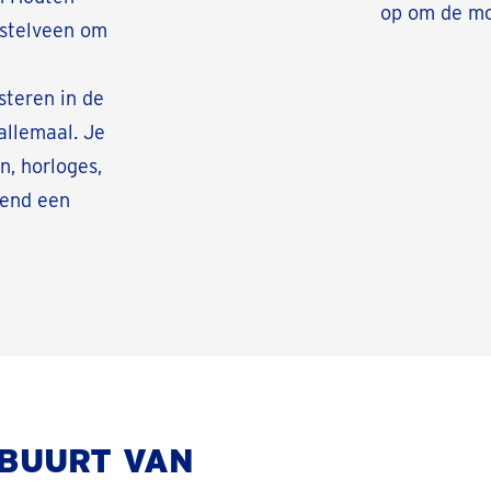
op om de mo
mstelveen om
steren in de
allemaal. Je
n, horloges,
vend een
 BUURT VAN