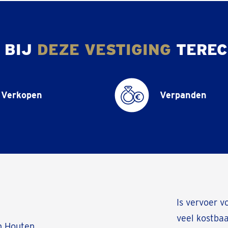
 BIJ
DEZE VESTIGING
TEREC
Verkopen
Verpanden
Is vervoer v
veel kostba
n Houten