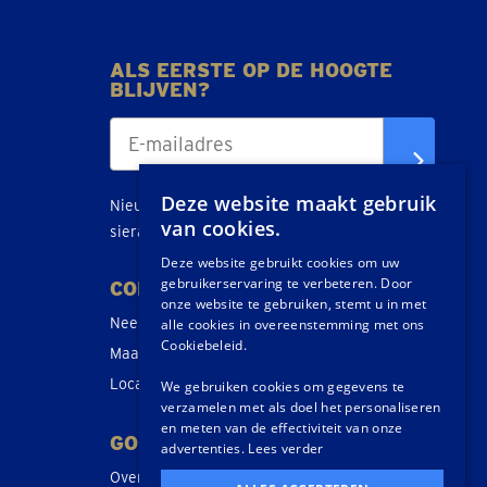
ALS EERSTE OP DE HOOGTE
BLIJVEN?
Deze website maakt gebruik
Nieuws, tips en acties over goud, zilver en
van cookies.
sieraden direct in je inbox.
Deze website gebruikt cookies om uw
gebruikerservaring te verbeteren. Door
CONTACT
onze website te gebruiken, stemt u in met
Neem contact op
alle cookies in overeenstemming met ons
Cookiebeleid.
Maak een afspraak
Locaties
We gebruiken cookies om gegevens te
verzamelen met als doel het personaliseren
en meten van de effectiviteit van onze
GOUDWISSELKANTOOR
advertenties.
Lees verder
Over ons