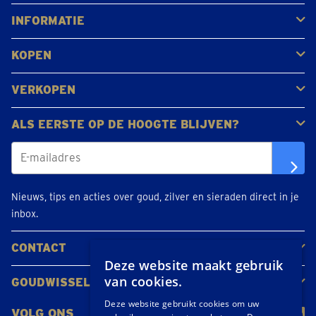
Antwerpen
Brugge
Kapellen
Leuven
Mol
Schilde
Sint-Niklaas
Bekijk alle locaties
INFORMATIE
Veelgestelde vragen
Klantbeoordelingen
KOPEN
Goud kopen
Platina en palladium kopen
Zilver kopen
VERKOPEN
Gouden juwelen
Gouden munten
Gouden staven
ALS EERSTE OP DE HOOGTE BLIJVEN?
Nieuws, tips en acties over goud, zilver en sieraden direct in je
inbox.
CONTACT
Deze website maakt gebruik
Neem contact op
Maak een afspraak
Locaties
van cookies.
GOUDWISSELKANTOOR
Over ons
Nieuws
Deze website gebruikt cookies om uw
VOLG ONS