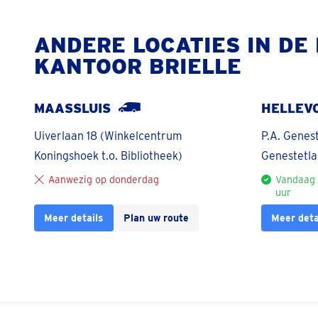
ANDERE LOCATIES IN DE
KANTOOR BRIELLE
MAASSLUIS
HELLEV
Uiverlaan 18 (Winkelcentrum
P.A. Genest
Koningshoek t.o. Bibliotheek)
Genestetla
Aanwezig op donderdag
Vandaag 
uur
Meer details
Plan uw route
Meer deta