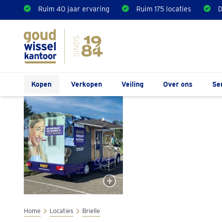
Ruim 40 jaar ervaring
Ruim 175 locaties
D
Kopen
Verkopen
Veiling
Over ons
Se
Home
Locaties
Brielle