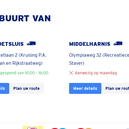
 BUURT VAN
OETSLUIS
MIDDELHARNIS
etlaan 2 (Kruising P.A.
Olympiaweg 32 (Recreatiec
an en Rijkstraatweg)
Staver)
geopend van 10:00 - 16:00
Aanwezig op maandag
ils
Plan uw route
Meer details
Plan uw rou