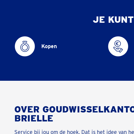
JE KUNT
Kopen
OVER GOUDWISSELKANT
BRIELLE
Service bij jou om de hoek. Dat is het idee van h