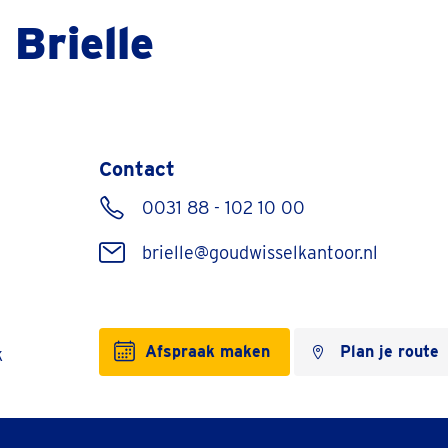
Brielle
Contact
0031 88 - 102 10 00
brielle@goudwisselkantoor.nl
Afspraak maken
Plan je route
k