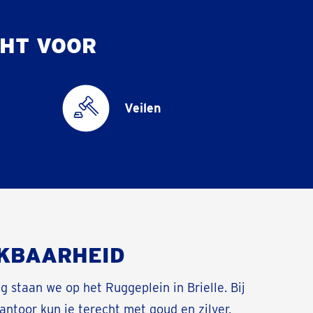
HT VOOR
Veilen
KBAARHEID
g staan we op het Ruggeplein in Brielle. Bij
ntoor kun je terecht met goud en zilver,