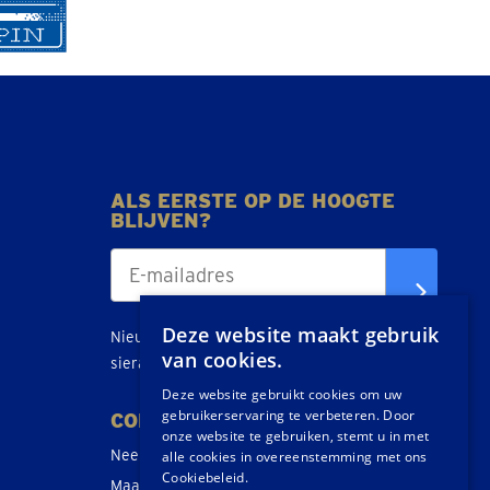
ALS EERSTE OP DE HOOGTE
BLIJVEN?
Deze website maakt gebruik
Nieuws, tips en acties over goud, zilver en
van cookies.
sieraden direct in je inbox.
Deze website gebruikt cookies om uw
gebruikerservaring te verbeteren. Door
CONTACT
onze website te gebruiken, stemt u in met
Neem contact op
alle cookies in overeenstemming met ons
Cookiebeleid.
Maak een afspraak