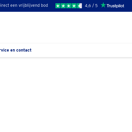
irect een vrijblijvend bod
4,6 / 5
rvice en contact