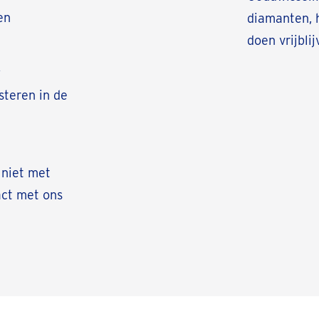
en
diamanten, h
doen vrijbl
w
steren in de
 niet met
act met ons