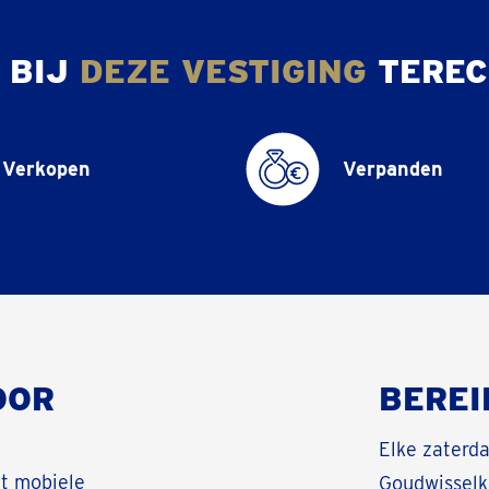
 BIJ
DEZE VESTIGING
TEREC
Verkopen
Verpanden
OOR
BEREI
Elke zaterda
et mobiele
Goudwisselka