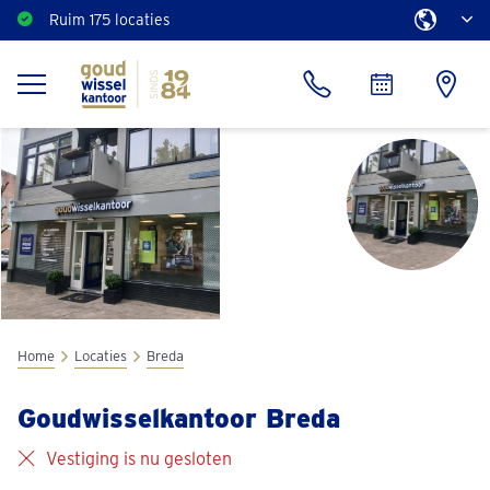
Ruim 175 locaties
Direct een vrijblijvend bod
Home
Locaties
Breda
Goudwisselkantoor Breda
Vestiging is nu gesloten