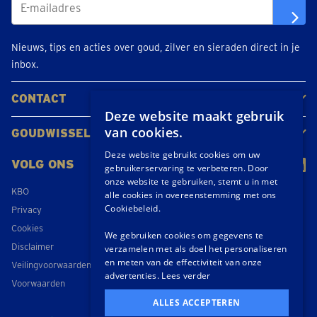
Nieuws, tips en acties over goud, zilver en sieraden direct in je
inbox.
CONTACT
Deze website maakt gebruik
Neem contact op
Maak een afspraak
Locaties
van cookies.
GOUDWISSELKANTOOR
Over ons
Nieuws
Deze website gebruikt cookies om uw
VOLG ONS
gebruikerservaring te verbeteren. Door
onze website te gebruiken, stemt u in met
KBO
alle cookies in overeenstemming met ons
Cookiebeleid.
Privacy
Cookies
We gebruiken cookies om gegevens te
Disclaimer
verzamelen met als doel het personaliseren
en meten van de effectiviteit van onze
Veilingvoorwaarden
advertenties.
Lees verder
Voorwaarden
ALLES ACCEPTEREN