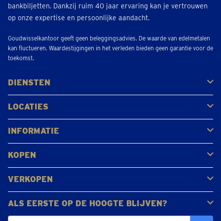
bankbiljetten. Dankzij ruim 40 jaar ervaring kan je vertrouwen
op onze expertise en persoonlijke aandacht.
Goudwisselkantoor geeft geen beleggingsadvies. De waarde van edelmetalen
kan fluctueren. Waardestijgingen in het verleden bieden geen garantie voor de
toekomst.
DIENSTEN
Kopen
Verkopen
Veilen
LOCATIES
Antwerpen
Brugge
Kapellen
Leuven
Mol
Schilde
Sint-Niklaas
Bekijk alle locaties
INFORMATIE
Veelgestelde vragen
Klantbeoordelingen
KOPEN
Goud kopen
Platina en palladium kopen
Zilver kopen
VERKOPEN
Gouden juwelen
Gouden munten
Gouden staven
ALS EERSTE OP DE HOOGTE BLIJVEN?