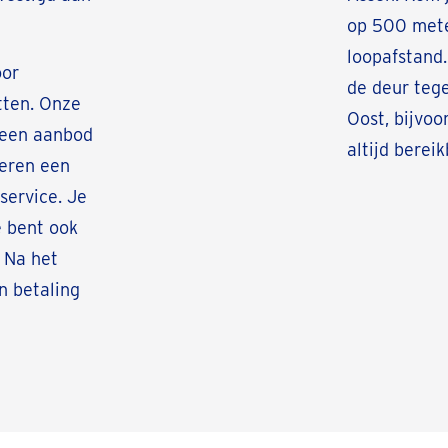
op 500 mete
loopafstand
oor
de deur tege
tten. Onze
Oost, bijvoor
 een aanbod
altijd bereik
teren een
service. Je
e bent ook
 Na het
n betaling