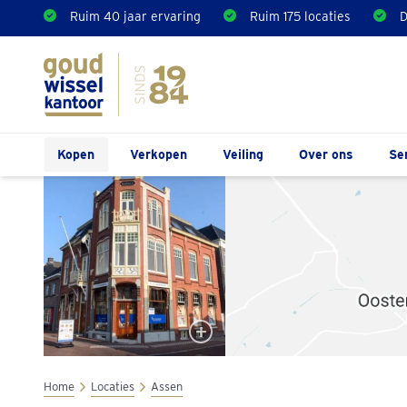
Ruim 40 jaar ervaring
Ruim 175 locaties
D
Kopen
Verkopen
Veiling
Over ons
Se
Home
Locaties
Assen