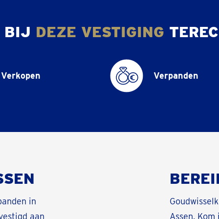
 BIJ
DEZE VESTIGING
TEREC
Verkopen
Verpanden
SSEN
BEREI
rpanden in
Goudwisselk
vestigd aan
Assen. Kom j