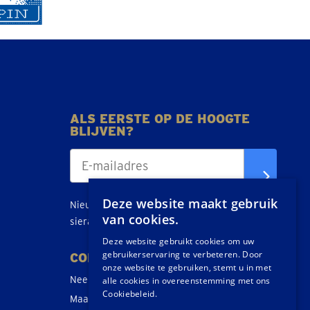
ALS EERSTE OP DE HOOGTE
BLIJVEN?
Deze website maakt gebruik
Nieuws, tips en acties over goud, zilver en
van cookies.
sieraden direct in je inbox.
Deze website gebruikt cookies om uw
gebruikerservaring te verbeteren. Door
CONTACT
onze website te gebruiken, stemt u in met
Neem contact op
alle cookies in overeenstemming met ons
Cookiebeleid.
Maak een afspraak