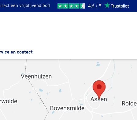
irect een vrijblijvend bod
4,6 / 5
rvice en contact