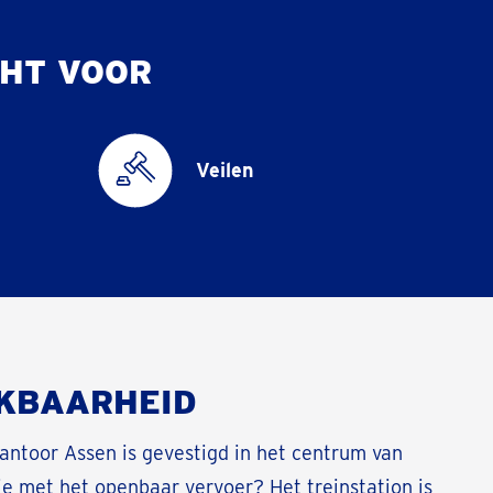
HT VOOR
Veilen
KBAARHEID
antoor Assen is gevestigd in het centrum van
e met het openbaar vervoer? Het treinstation is