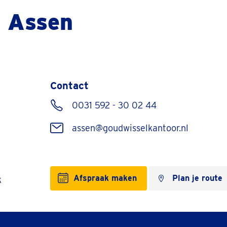
r Assen
Contact
0031 592 - 30 02 44
assen@goudwisselkantoor.nl
Afspraak maken
Plan je route
k