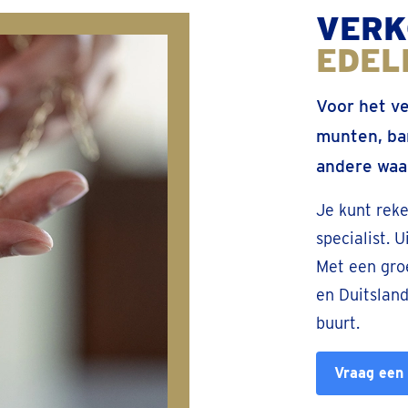
VERK
EDEL
Voor het v
munten, bar
andere waar
Je kunt rek
specialist. 
Met een groe
en Duitsland
buurt.
Vraag een 