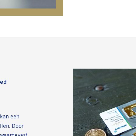
eed
n
 kan een
llen. Door
 waardevast.