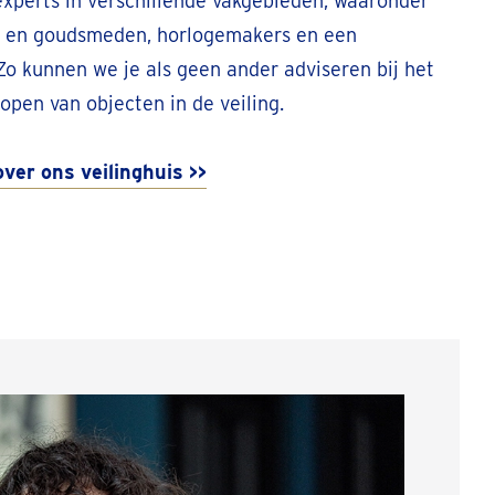
xperts in verschillende vakgebieden, waaronder
r- en goudsmeden, horlogemakers en een
Zo kunnen we je als geen ander adviseren bij het
open van objecten in de veiling.
ver ons veilinghuis >>