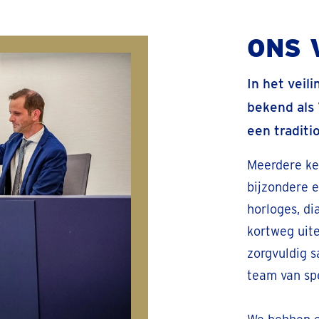
ONS 
In het veil
bekend als 
een traditi
Meerdere ker
bijzondere e
horloges, di
kortweg uit
zorgvuldig 
team van spe