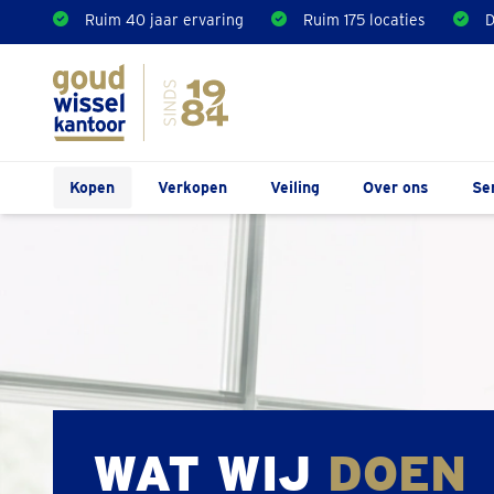
Ruim 40 jaar ervaring
Ruim 175 locaties
D
Kopen
Verkopen
Veiling
Over ons
Se
WAT WIJ
DOEN