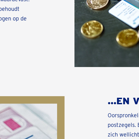
 behoudt
mogen op de
…EN 
Oorspronkel
postzegels. 
zich wellich