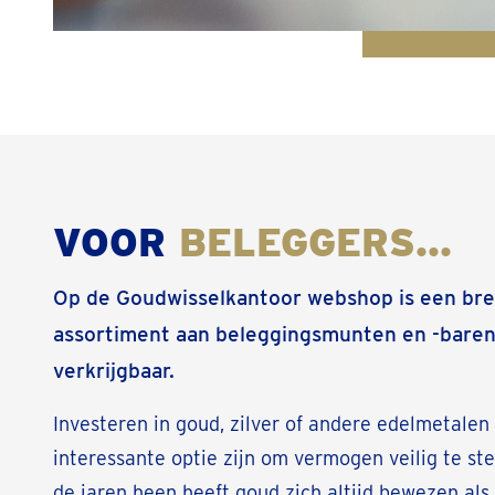
VOOR
BELEGGERS…
Op de Goudwisselkantoor webshop is een br
assortiment aan beleggingsmunten en -bare
verkrijgbaar.
Investeren in goud, zilver of andere edelmetalen
interessante optie zijn om vermogen veilig te ste
de jaren heen heeft goud zich altijd bewezen als