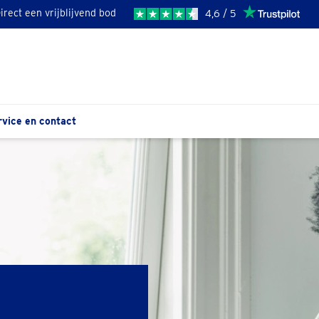
irect een vrijblijvend bod
4,6 / 5
rvice en contact