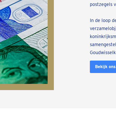
postzegels 
In de loop d
verzamelobj
koninkrijksm
samengesteld
Goudwisselk
Bekijk ons