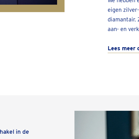
We hebben e
eigen zilve
diamantair. 
aan- en verk
Lees meer o
hakel in de